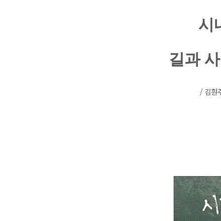
시
길과 사
/ 김훤