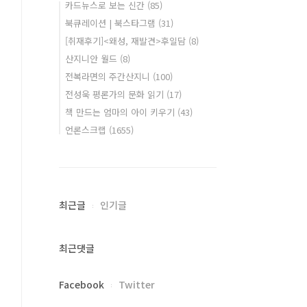
카드뉴스로 보는 신간
(85)
북큐레이션 | 북스타그램
(31)
[취재후기]<왜성, 재발견>후일담
(8)
산지니안 월드
(8)
전복라면의 주간산지니
(100)
전성욱 평론가의 문화 읽기
(17)
책 만드는 엄마의 아이 키우기
(43)
언론스크랩
(1655)
최근글
인기글
최근댓글
Facebook
Twitter