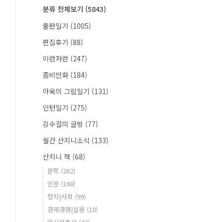
분류 전체보기
(5843)
출판일기
(1005)
편집후기
(88)
이런저런
(247)
좀비만화
(184)
아욱의 그림일기
(131)
인턴일기
(275)
강수걸의 글방
(77)
월간 산지니소식
(133)
산지니 책
(68)
문학
(262)
인문
(168)
정치|사회
(99)
경제경영|실용
(18)