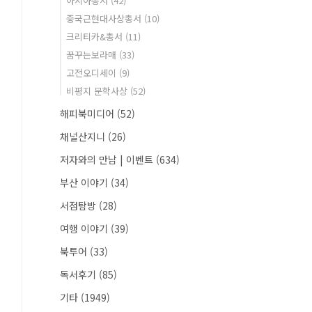
아시아총서
(42)
중국근현대사상총서
(10)
크리티카&총서
(11)
꿈꾸는보라매
(33)
고전오디세이
(9)
비평지 문학사상
(52)
해피북미디어
(52)
채널산지니
(26)
저자와의 만남 | 이벤트
(634)
부산 이야기
(34)
서점탐방
(28)
여행 이야기
(39)
북투어
(33)
독서후기
(85)
기타
(1949)