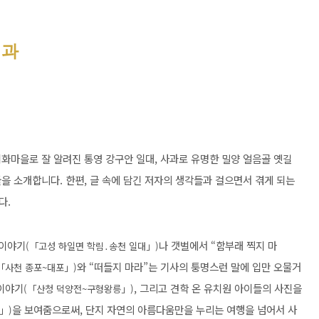
길과
화마을로 잘 알려진 통영 강구안 일대, 사과로 유명한 밀양 얼음골 옛길
을 소개합니다. 한편, 글 속에 담긴 저자의 생각들과 걸으면서 겪게 되는
다.
 이야기
나 갯벌에서 “함부래 찍지 마
(
「고성 하일면 학림․송천 일대」
)
와 “떠들지 마라”는 기사의 퉁명스런 말에 입만 오물거
「사천 종포~대포」)
이야기
, 그리고 견학 온 유치원 아이들의 사진을
(「산청 덕양전~구형왕릉」)
을 보여줌으로써, 단지 자연의 아름다움만을 누리는 여행을 넘어서 사
」)