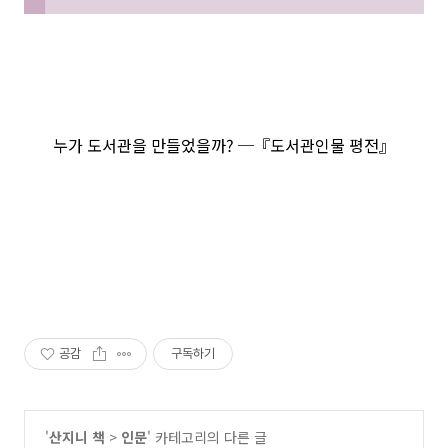
누가 도서관을 만들었을까? ─『도서관인물 평전』
공감
구독하기
'
산지니 책
>
인문
' 카테고리의 다른 글