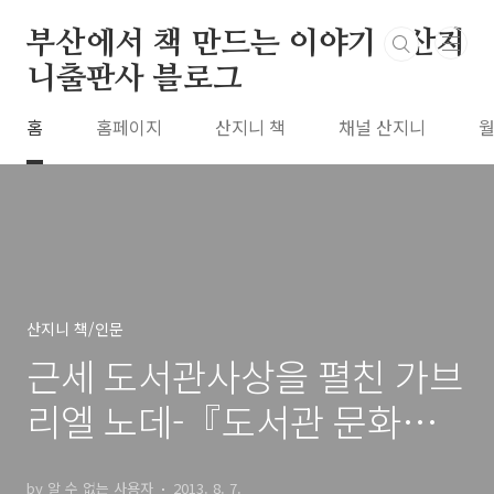
본문 바로가기
부산에서 책 만드는 이야기 : 산지
니출판사 블로그
홈
홈페이지
산지니 책
채널 산지니
월
산지니 책/인문
근세 도서관사상을 펼친 가브
리엘 노데-『도서관 문화』6
월호
by 알 수 없는 사용자
2013. 8. 7.