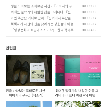
생을 바라보는 조화로운 시선 -『아버지의 구
2013.09.23
두』(책소개)
위대한 철학가의 내밀한 삶을 그려내다-『한나
2013.08.16
(9)
아렌트와 마틴 하이데거』(책소개)
이번 주말은 어디로 갈까-『길위에서 부산을 보
2013.06.07
(3)
다』(책소개)
씩씩하게 자신의 길을 찾아가는 청춘들의 이정
2013.05.02
(0)
표-『랄랄라 책』
『영상문화의 흐름과 서사미학』-한국 작가주의
2013.04.15
(1)
감독 영화가 궁금하다면?
(0)
관련글
생을 바라보는 조화로운 시선 -
위대한 철학가의 내밀한 삶을 그
『아버지의 구두』(책소개)
려내다-『한나 아렌트와 마틴
하이데거』(책소개)