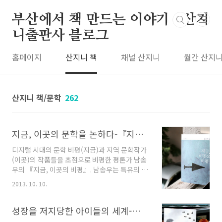
본문 바로가기
부산에서 책 만드는 이야기 : 산지
니출판사 블로그
홈페이지
산지니 책
채널 산지니
월간 산지
산지니 책/문학
262
지금, 이곳의 문학을 논하다-『지금, 이곳의 비평』(책 소개)
디지털 시대의 문학 비평(지금)과 지역 문학작가
(이곳)의 작품들을 초점으로 비평한 평론가 남송
우의 『지금, 이곳의 비평』. 남송우는 특유의 애
정 어린 시선과 예리한 분석을 통해 문학의 시대
2013. 10. 10.
성과 지역성을 고루 논하였다. 비평가는 이제 문
학텍스트만을 논하지 않는다. 디지털 시대가 도
래하면서 문학의 범위가 문화로 확장되었고, 많
성장을 저지당한 아이들의 세계-『서비스, 서비스』(책 소개)
은 문학비평가들 또한 문화비평가로 변신했다.