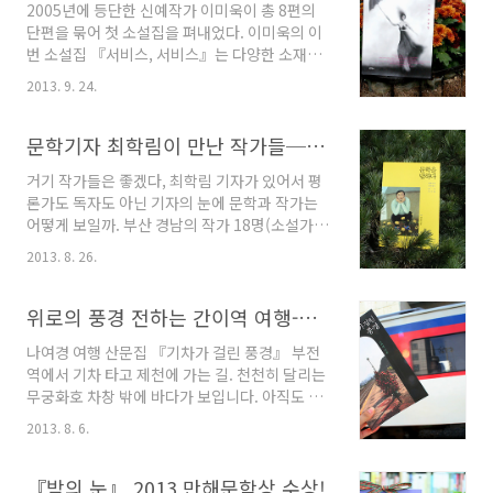
2005년에 등단한 신예작가 이미욱이 총 8편의
문학연구가 문화연구로 확대된 것이다. 평론가
단편을 묶어 첫 소설집을 펴내었다. 이미욱의 이
남송우는 이처럼 문학과 문화의 혼용 현상 속에
번 소설집 『서비스, 서비스』는 다양한 소재들
서 문학 비평(지금)과 변방으로 밀려난 지역 문학
의 조합과 함께, 가독성 있고 흡인력 있는 문체로
작가(이곳)의 작품들을 비평집 『지금, 이곳의 비
2013. 9. 24.
신진 소설가의 탄생을 예고한다. 오타쿠, 외모지
평』을 통해 살펴보고자 한다. 산지니 평론선 09
상주의, 동성애, 등교거부 현상, 은둔형 외톨이,
지금,이곳의비평 평가 없는 해석의 바벨탑- 2000
왕따 등 현대사회의 다양한 병리현상들을 젊은
문학기자 최학림이 만난 작가들─『문학을 탐하다』(책소개)
년대 비평가들의 평문을 비평1부 ‘비평과 세
감각으로 끄집어 올리고 있는 이 책은 상처를 안
계’에서는 200..
거기 작가들은 좋겠다, 최학림 기자가 있어서 평
고 시대를 떠다니는 영혼들을 깔끔하고 속도감
론가도 독자도 아닌 기자의 눈에 문학과 작가는
있는 문장들과 함께 펼쳐내 보이고 있다. 동시에
어떻게 보일까. 부산 경남의 작가 18명(소설가 7
작품 속 등장인물들이 갖는 부단한 자의식을 통
명, 시인 11명)을 소개한 산문집 『문학을 탐하
해, 시대가 품고 있는 병폐를 소설가 특유의 감성
2013. 8. 26.
다』는 문학기자 최학림이 기자 생활 20년 동안
으로 유추할 수 있게 한다. 이미욱 소설집 서비스
묵묵히 써내려간 이 질문의 답이자, 애정 가득한
서비스 소설의 제목인 『서비스, 서비스』는 애
지역문화 기록이다. 술상을 넘어온 소설가 김곰
위로의 풍경 전하는 간이역 여행-『기차가 걸린 풍경』(책소개)
니메이션 의 TV판 차회예고에서 미사토라는 캐
치, 알쏭달쏭한 고스톱 실력의 시인 엄국현, 카리
릭터가 던..
나여경 여행 산문집 『기차가 걸린 풍경』 부전
스마 넘치는 시인 박태일, 눈과 이에서 빛을 내뿜
역에서 기차 타고 제천에 가는 길. 천천히 달리는
는 소설가 정태규, 경계에 선 시인 조말선, 돌사자
무궁화호 차창 밖에 바다가 보입니다. 아직도 그
엉덩이를 만지게 한 시인 김언희, 어눌한 듯 무한
기억은 잊을 수가 없습니다. 여행을 많이 다니지
한 소설가 조갑상……때로는 손가락이 그가 가리
2013. 8. 6.
않았지만, 제가 여행한 최고의 기찻길. 달리는 기
키는 달만큼이나 아름다울 수도 있다는 사실을
차 안에서 바다를 볼 수 있는 풍경. 그러나 이제
우리는 이 책을 통해 깨닫는다. 소설가 이복구, 시
동해남부선 복선화 공사로 해운대에서 송정구간
『밤의 눈』 2013 만해문학상 수상!
인 김언희, 시인 최영철, 시인 유홍준, 소..