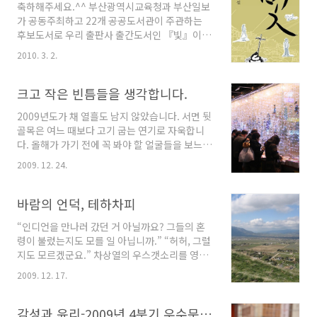
축하해주세요.^^ 부산광역시교육청과 부산일보
를 졸업하고 동아대대학원에서 「김정한소설연
가 공동주최하고 22개 공공도서관이 주관하는
구」로 문학박사학위를 받았다. 1980년 동아일
후보도서로 우리 출판사 출간도서인 『빛』이 선
보 신춘문예에 단편소설 「혼자웃기」가 당선되
정되었다는 소식이네요. 은 부산시민의 독서생활
어 작품 활동을 하면서 경성대 국어국문학과에서
2010. 3. 2.
화를 위해 펼치고 있는 ‘범시민 독서생활화 운동’
학생들을 가르치고 있다. 부산에 관계된 저서로
사업의 일환인데요, 부산을 대표할 한 권의 책을
는 『소설로 읽는 부산』(1998), 『한국소설에
시민투표를 통해 뽑는답니다. 1~2월 각계각층 독
크고 작은 빈틈들을 생각합니다.
나타난 부산의 의미』(2000), 공저『춘향..
서관련 전문가들이 추천한 도서 200여 종 중에서
2009년도가 채 열흘도 남지 않았습니다. 서면 뒷
교수님, 사서선생님, 문학가 등으로 구성된 운영
골목은 여느 때보다 고기 굽는 연기로 자욱합니
위원회에서 엄정한 심사를 거쳐 최종 10종의 후
다. 올해가 가기 전에 꼭 봐야 할 얼굴들을 보느라
보도서를 선정하여 시민투표를 통해 최종 한 권
그럴 테지요. 영광독서토론회가 열린 서점 앞도
의 책을 뽑는데요. 올해 그 후보도서로 김곰치 소
2009. 12. 24.
북적거립니다. 올해가 가기 전에 꼭 봐야 할 책 한
설가의 『빛』이 선정되었다는 소식이네요. 작
권을 꼽는다면 어떤 책을 고르게 될까요? 우리 안
년에도 저희 출판사에서 출간한 『부산을 쓴다』
의 크고 작은 ‘빈틈’을 채워줄 한 권의 책이 절실
바람의 언덕, 테하차피
가 후보도서로 선정되었는데 안타깝게도(우리 입
해지는 때입니다. 영광도서 앞에서 책을 고르고
장에서^^) 신경숙 ..
“인디언을 만나러 갔던 거 아닐까요? 그들의 혼
있는 부산 시민들 제138회 독서토론회의 대상도
령이 불렀는지도 모를 일 아닙니까.” “허허, 그럴
서였던 은 한 해를 마무리하며 읽기 좋은, 우리 안
지도 모르겠군요.” 차상열의 우스갯소리를 영감
의 ‘빈틈’을 떠올리게 만드는 소설입니다. ‘아내
님이 받았다. “테하차피라는 이곳이 본래 인디언
를 두고’라는 소설을 보면, 다음과 같은 문장이 나
2009. 12. 17.
들 성지였어요. 한국식으로 말하면 기가 모인 곳
옵니다. “나름대로 단단하게 쌓았다고 믿는 삶의
이고, 명당이지요. 절을 지을 때 일주문 앞의 물줄
제방을 언제든 무너뜨릴 수도 있는 크고 작은 빈
기만 조금 돌려놓았다고 그러지요.” (211쪽) 소
감성과 윤리-2009년 4분기 우수문학도서로 선정되었습니다!
틈을 눈여겨보지 않고, 그간 살아..