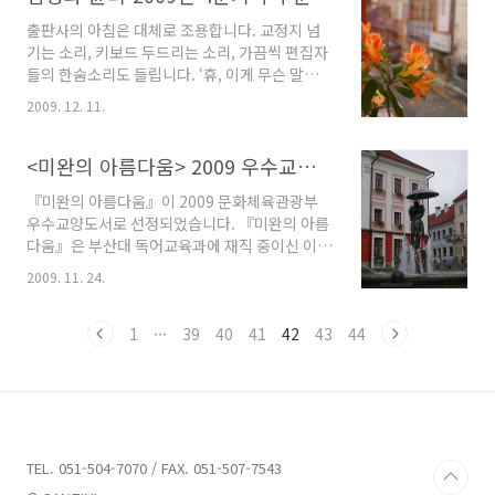
설을 읽다 보면 이야기 속 배경과 인물들을 상상
출판사의 아침은 대체로 조용합니다. 교정지 넘
하게 된다. 지난 10월에 나온 조갑상 교수님의 신
기는 소리, 키보드 두드리는 소리, 가끔씩 편집자
작 「테하차피의 달」을 읽다 보니 테하차피가
들의 한숨소리도 들립니다. ‘휴, 이게 무슨 말이
있는 미국 모하비 사막의 풍경과 황량한 사막 한
고!’ 꼬인 문장을 풀다가, 머리가 띵해져 올 때 가
가운데 자리한 태고사란 절이 어떤 모습일까 궁
2009. 12. 11.
벼운 탄식을 내쉬기도 합니다. 그러던 한순간,
금해졌다. 테하차피는 미국 LA에서 북쪽으로 자
“됐다!”라는 사장님의 외마디 환호 소리에 직원
동차로 2시간 거리에 있는 지역인데, '바람의 언
들 모두 놀라고 말았습니다. 가 2009년 4분기 문
<미완의 아름다움> 2009 우수교양도서 선정
덕'이라는 뜻의 인디언 말이란다. 과거에 인디언
학나눔 우수문학도서에 선정되었다고 합니다. 기
이 ..
『미완의 아름다움』이 2009 문화체육관광부
쁜 소식을 듣고 마음이 화사해집니다. 이번 분기
우수교양도서로 선정되었습니다. 『미완의 아름
평론․수필․희곡 분야의 지원 대상 저서는 모두
다움』은 부산대 독어교육과에 재직 중이신 이상
53권(평론 14권, 수필 36권, 희곡 3권)이었는데,
금 교수님이 20여 년간 틈틈이 써 온 글을 정리한
1차와 본심을 거쳐 총 다섯 권의 책이 선정되었습
2009. 11. 24.
산문집입니다. 인생을 살면서 느낀 아름다움이나
니다. 1 구모룡 『감성과 윤리』 산지니 2 이연승
대학에서 바라본 사회에 대한 단상, 이 사회의 구
『감성의 귀환』 월인 3 김경 『셰익스피어 배케
성원으로서 바라본 우리 사회의 문제점 등을 감
1
···
39
40
41
42
43
44
이션』 웅진지식하우스 4 김정환..
수성 풍부한 문체로 담아내고 있는 책입니다. 일
반 산문집처럼 가벼운 신변잡기의 글이 아니라
전문성이 묻어나는 산문집이라고 할 수 있죠. 인
문학자로서 들여다본 우리 사회의 단상들과 외국
유학시절 직접 부딪친 체험을 바탕으로 해외에서
바라본 우리 문화의 문제점에 대해서도 일침을
TEL. 051-504-7070 / FAX. 051-507-7543
놓고 있죠. 또한 독문학 전공자답게 미완의 아름