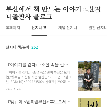
본문 바로가기
부산에서 책 만드는 이야기 : 산지
니출판사 블로그
홈페이지
산지니 책
채널 산지니
월간 산지
산지니 책/문학
262
『이야기를 걷다』-소설 속을 걸어 부산을 보다
『이야기를 걷다』-소설 속을 걸어 부산을 보다
|문학|수필 조갑상 지음 출간일 : 2006년 12월 8
일 ISBN(10) : 899223502x 신국판 | 292쪽 소
설을 통해 부산이라는 도시의 지난날과 오늘을
2010. 5. 29.
살펴본다. 소설 속의 인물들이 걸어 다녔던 길을
따라가면서 작가들의 생각과 작품의 무대를 복원
해보고 달라진 지금의 모습을 살펴본다. 글쓴이
『빛』이 <원북원부산> 후보도서로 선정되었네요.
소개 조갑상(曺甲相) : 중앙대학교 문예창작학과