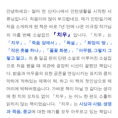
안녕하세요~ 얼마 전 산지니에서 인턴생활을 시작한 서
류닝입니다. 처음이라 많이 부끄럽네요. 제가 인턴일기에
처음 소개하게 된 책은 바로 7년 만에 나온 이규정 작가님
『치우』
의 아홉 번째 소설집인
입니다. 『치우』는
「치우」, 「죽음 앞에서」, 「폭설」, 「희망의 땅」,
「작은 촛불 하나」, 「풀꽃 화분」, 「아무렴, 그렇지 그
렇고 말고」
의 총 일곱 편의 단편 소설로 이루어진 소설집
으로 처음 봤을 때 외관에 굉장히 시선이 끌렸던 책입니
다. 밝음과 어두움의 묘한 공존을 연상시키는 표지와 큼지
막하게 적혀있는 제목이 턱, 하고 이 책의 첫인상으로 제
머리에 박혀버렸습니다. 가벼운 책이 아닐 것 같다는 생각
에 한 치의 오차도 없이 『치우』는 어느 한 편도 소홀히
읽히지 않는 책이었습니다. 『치우』는
사상과 사람, 생명
과 죽음, 종교
에 대한 얘기를 모두 아우르고 있는 책입니