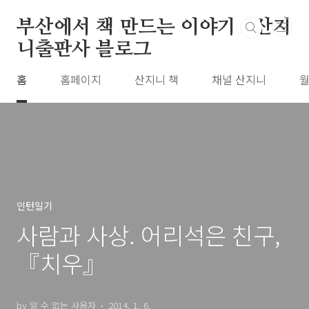
본문 바로가기
부산에서 책 만드는 이야기 : 산지
니출판사 블로그
홈
홈페이지
산지니 책
채널 산지니
월
인턴일기
사람과 사상. 어리석은 친구,
『치우』
by 알 수 없는 사용자
2014. 1. 6.