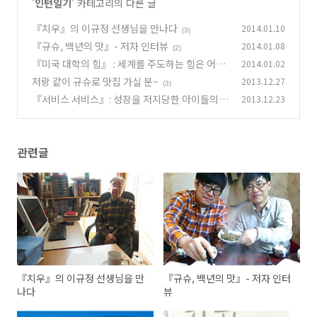
'
인턴일기
' 카테고리의 다른 글
『치우』의 이규정 선생님을 만나다
2014.01.10
(3)
『규슈, 백년의 맛』- 저자 인터뷰
2014.01.08
(2)
『미국 대학의 힘』 : 세계를 주도하는 힘은 어디
2014.01.02
에서 오는가?
저랑 같이 규슈로 맛집 가실 분~
2013.12.27
(4)
(3)
『서비스 서비스』: 성장을 저지당한 아이들의
2013.12.23
세계
(2)
관련글
『치우』의 이규정 선생님을 만
『규슈, 백년의 맛』- 저자 인터
나다
뷰