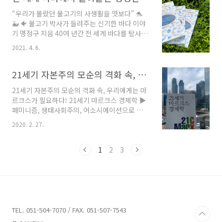
는 정형외과의 비밀』의 저자 황윤권 정형외과
손..
“우리가 몰랐던 물고기의 사생활을 엿보다” 🐬
전문의는 21년째 부산에서 정형외과를 운영하는
🐳 🐠 물고기 박사가 들려주는 신기한 바다 이야
의사이다. 저자는 이 책에서 ‘의술의 기본은 진실
기 명정구 지음 40여 년간 전 세계 바다를 탐사하
된 치료’임을 강조한다. 그래서 근육, 관절이 아파
며 건져 올린 생생하고 생명력 넘치는 물고기와
병원을 찾는 환자들에게 과한 진료와 엉터리 수
2021. 4. 6.
바다 이야기 ‘바다’. 원시 지구의 비밀을 품은 생
술을 권하는 의사들의 태도를 비판하는 데 주저
물종이 살고 있으며, 지구 역사 속에서 진화, 멸
함이 없다. 또 환자의 근육이나 관절이 아픈 원인
종, 새로운 종의 탄생이 반복되는 다채로운 생명
21세기 자본주의 모순의 격화 속, 마르크스로 보는 새로운 가능성『21세기 마르크스 경제학』 책 소개
에 대해 자세히 설명하고, 환자 스스로 통증을..
현상의 향연이 펼쳐지는 곳. 극지, 온대, 아열대,
21세기 자본주의 모순의 격화 속, 우리에게는 마
열대 바다에는 다양한 해양생물이 가득하고, 여
르크스가 필요하다! 21세기 마르크스 경제학 ▶
전히 연구해야 할 미지의 영역이 인간을 기다리
페미니즘, 생태사회주의, 어소시에이션으로 보는
고 있다. 자타공인 물고기 박사 명정구 교수는 40
포스트자본주의 대안의 모색 1989년, 역사적인
여 년간 전 세계 바다를 누비며 수중탐사를 통해
2020. 2. 27.
사회주의의 붕괴와 함께 사회주의 핵심 이념이었
다양한 물고기를 만나고, 수중세계를 연구해 왔
던 마르크스주의의 역사적 시효도 끝났다는 통념
다. 평생을 물고기와 해양생태계, 수산자원 탐구
이 있었다. 그러나 21세기 들어 글로벌 경제위기
1
2
3
에 매진해 온 저자는 연구자 생활을 마치며 그..
와 불평등 심화 등 자본주의 모순이 격화되면서,
이를 배경으로 총체적·근본적 변혁의 거대 담론
으로서 마르크스주의에 대한 관심이 되살아나고
있다. 『21세기 마르크스 경제학』의 저자 정성
진 교수는 마르크스의 『자본론』 분석에서 출발
해 마르크스 경제학의 외형을 확장하고, 이에 기
TEL. 051-504-7070 / FAX. 051-507-7543
초하여 21세기 자본주의 사회적 관계를 분석해