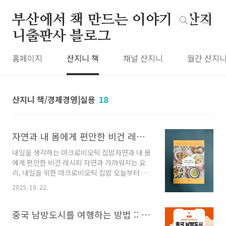
본문 바로가기
부산에서 책 만드는 이야기 : 산지
니출판사 블로그
홈페이지
산지니 책
채널 산지니
월간 산지
산지니 책/경제경영|실용
18
자연과 내 몸에게 편안한 비건 레시피_『내일을 생각하는 마크로비오틱 집밥』(개정판) :: 책 소개
내일을 생각하는 마크로비오틱 집밥자연과 내 몸
에게 편안한 비건 레시피 자연과 가까워지는 요
리, 내일을 위한 마크로비오틱 집밥 오늘부터 시
작해보면 어떨까요? 『내일을 생각하는 마크로
2025. 10. 22.
비오틱 집밥』은 재료 본연의 맛을 살려 매 끼니
를 기대하게 만드는 마크로비오틱 집밥 요리책입
니다. 이 책에는 쿠킹스튜디오 ‘마크로비오틱 비
중국 남방도시를 여행하는 방법 :: 모바일만 들고 떠나는 『중국 남방도시 여행』 (개정판) 책소개
건식탁 오늘’과 비건 레스토랑 ‘퓸즈’를 운영하는