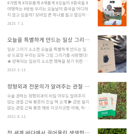
#가볍게 #자유롭게 #새롭게 #오늘의 #중국을 #
전혜연 작가의 요리법과 마크로비오틱한 생활양
여행하는 #방법 우리는 오늘날의 중국을 어디까
식이 듬뿍 담겨 있습니다. 저자는 도시에서 생활
지 알고 있을까? 모바일 폰 하나를 들고 열심히
하고 일하는 여느 현대인들과 다르지 않았습니
발로 걷고 뛰면서, 아직 우리에게 잘 알려지지 않
다. 일과 세상사에 치여 배달 음식으로 허기를 달
2025. 7. 1.
은 중국 남방도시의 모습을 기록하고 현대 도시
래고, 지인들과의 술자리로 마음을 달래는 생활
인의 삶을 경험하며 쓴 자유여행 에세이『 중국
을 반복하였습니다. 그러다 마주하게 된 ‘마크로
남방도시 여행 』 📚 책소개중국의 남방도시, 모
오늘을 특별하게 만드는 일상 그리기의 세계로 초대합니다 :: 『일상 그리기』소개
비오틱’이라는 생활양식은 저자의 삶을 바꾸어
바일 폰 하나만 들고 떠나자중국은 광대하고, 유
놓았습니다. 저자는 요리를 ..
일상 그리기 소소한 오늘을 특별하게 만드는 일
구하며, 다양하다. 그리고 세계 최고의 인구수를
상 드로잉 우리는 모두 그림 그리기를 사랑했다!
자랑한다. 현대에 이르러 ‘세계의 공장’으로 불리
★ 반복되는 일상의 소소한 행복을 찾기 위한 일
며, AI와 같은 4차 산업혁명을 선도하는 국가임과
상 그리기 ★ 당신의 매일이 특별한 그림이 된다
동시에 다양한 민족과 문화권을 가진 국가이다.
2023. 3. 13.
일상의 잔잔한 행복을 그러모으는 일상 그리기
때문에 중국은 어느 도시에 방문하느냐에 따라
매일 반복되는 평범한 일상이 조금은 지겹게 느
다른 풍경을 만날 수 있다.대학에서 중국학을 가
껴진다면, 붙잡지 않으면 흘러가 버리는 오늘을
정형외과 전문의가 알려주는 관절 근육 통증의 진실_『수술 권하는 정형외과의 비밀』:: 책소개
르치는 이중희 교수는 이런 질문을 하게 되었다...
기록으로 남기고 싶다면, 오늘부터 ‘일상 그리
수술 권하는 정형외과의 비밀 아무도 알려주지
기’를 시작해 보는 건 어떨까? 풍경 수채화 화가
않는 관절 근육 통증의 진실 책 소개 ▶ 큰돈 들지
로 활동하는 심수환 작가는 매일 일기를 쓰듯 일
않는 관절 근육 통증 해방 지긋지긋한 어깨, 허리,
상의 기록을 그림으로 남긴다. 커피콩 두 알, 테이
무릎 관절 통증. 어떻게 치료해야 할까? 저자가
블 위 떨어진 꽃잎, 누군가가 건넨 쪽지 등 소소하
2022. 8. 12.
과잉진료, 과잉치료 문제에 공분하며 내놓은 답
지만 우리의 일상을 채우는 물건과 풍경이 그림
은 간단하다. “환자 스스로 꾸준히 두드리고, 누
의 대상이다. 거창한 도구도 필요 없고, 그림 그릴
르고, 펴면 아픈 증세는 해결된다.” 『수술 권하
전 세계 바다에서 끌어올린 생생한 물고기 이야기 :: 『물고기 박사가 들려주는 신기한 바다 이야기』_명정구 지음
대상을 찾아 멀리 떠날 필요도 없다. 작은 수첩과