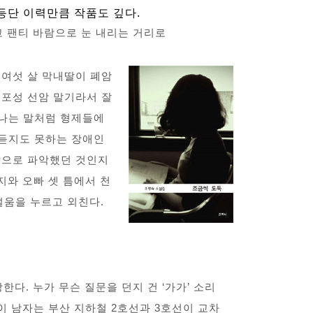
 등단 이력만큼 작품도 깊다.
고 팬티 바람으로 눈 내리는 거리로
른여섯 살 막내딸이 폐암
세포성 선암 말기라서 잘
지나는 말처럼 형제들에
 듣지도 못하는 장애인
감으로 파악했던 것인지
지와 오빠 셋 틈에서 천
설움을 누르고 외친다.
한다. 누가 무슨 질문을 던지 건 ‘가가’ 소리
 이 남자는 부산 지하철 2호선과 3호선이 교차