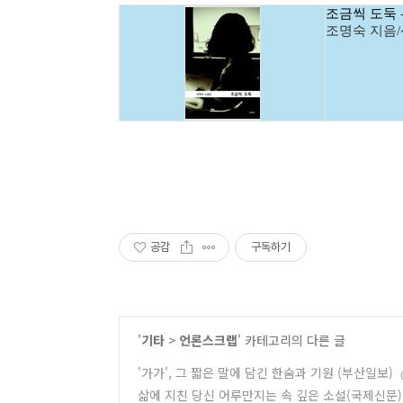
조금씩 도둑
조명숙 지음
공감
구독하기
'
기타
>
언론스크랩
' 카테고리의 다른 글
'가가', 그 짧은 말에 담긴 한숨과 기원 (부산일보)
삶에 지친 당신 어루만지는 속 깊은 소설(국제신문)