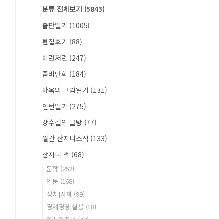
분류 전체보기
(5843)
출판일기
(1005)
편집후기
(88)
이런저런
(247)
좀비만화
(184)
아욱의 그림일기
(131)
인턴일기
(275)
강수걸의 글방
(77)
월간 산지니소식
(133)
산지니 책
(68)
문학
(262)
인문
(168)
정치|사회
(99)
경제경영|실용
(18)