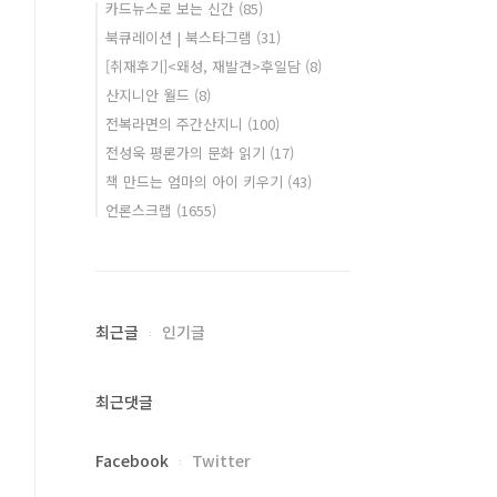
카드뉴스로 보는 신간
(85)
북큐레이션 | 북스타그램
(31)
[취재후기]<왜성, 재발견>후일담
(8)
산지니안 월드
(8)
전복라면의 주간산지니
(100)
전성욱 평론가의 문화 읽기
(17)
책 만드는 엄마의 아이 키우기
(43)
언론스크랩
(1655)
최근글
인기글
최근댓글
Facebook
Twitter