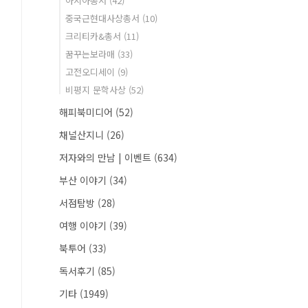
아시아총서
(42)
중국근현대사상총서
(10)
크리티카&총서
(11)
꿈꾸는보라매
(33)
고전오디세이
(9)
비평지 문학사상
(52)
해피북미디어
(52)
채널산지니
(26)
저자와의 만남 | 이벤트
(634)
부산 이야기
(34)
서점탐방
(28)
여행 이야기
(39)
북투어
(33)
독서후기
(85)
기타
(1949)