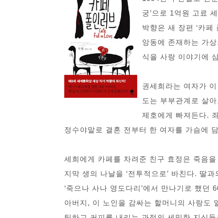
궁’으로 1억원 고료
박향은 새 장편 ‘카페
앙동에 존재하는 가상의
식을 사랑 이야기에 
권세희라는 여자가 이
도는 부부관계로 살아
제호에게 빠져든다. 
정수야말로 결혼 전부터 한 여자를 가슴에 
세희에게 카페를 차려준 친구 효정은 죽음을
지막 생의 나날을 ‘전투적으로’ 바친다. 딸
‘죽으나 사나 영도다리’에서 만나기로 했던 
아버지, 이 노인을 감싸는 할머니의 사랑도 
팅하고 커피를 내리는 과정의 세밀한 지식들