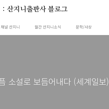
 : 산지니출판사 블로그
채널 산지니
월간 산지니소식
문학/사상
픔 소설로 보듬어내다 (세계일보)