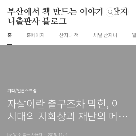
본문 바로가기
부산에서 책 만드는 이야기 : 산지
니출판사 블로그
홈
홈페이지
산지니 책
채널 산지니
월
기타/언론스크랩
자살이란 출구조차 막힌, 이
시대의 자화상과 재난의 메아
리 (경향신문)
by 알 수 없는 사용자
2015. 11. 4.