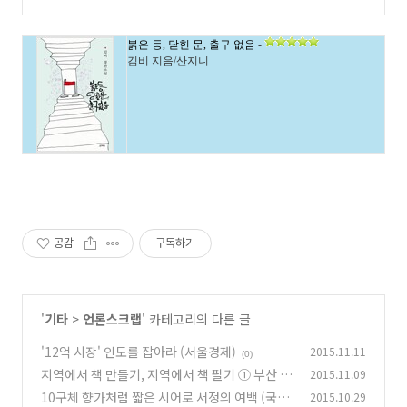
붉은 등, 닫힌 문, 출구 없음
-
김비 지음/산지니
공감
구독하기
'
기타
>
언론스크랩
' 카테고리의 다른 글
'12억 시장' 인도를 잡아라 (서울경제)
2015.11.11
(0)
지역에서 책 만들기, 지역에서 책 팔기 ① 부산 출
2015.11.09
판사 '산지니' 강수걸 대표 (전북일보)
10구체 향가처럼 짧은 시어로 서정의 여백 (국제
2015.10.29
(0)