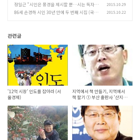
신문)
정일근 "시인은 풍경을 제시할 뿐…시는 독자가
2015.10.29
(1)
완성하죠" (한국경제)
86세 손경하 시인 30년 만에 두 번째 시집 (국제
2015.10.22
(1)
신문)
(0)
관련글
'12억 시장' 인도를 잡아라 (서
지역에서 책 만들기, 지역에서
울경제)
책 팔기 ① 부산 출판사 '산지니'
강수걸 대표 (전북일보)