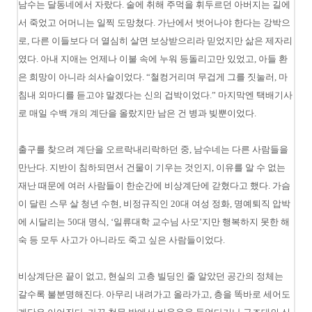
남수는 달동네에서 자랐다. 술에 취해 주먹을 휘두르던 아버지는 길에
서 죽었고 어머니는 일찍 도망쳤다. 가난에서 벗어나야 한다는 강박으
로, 다른 이들보다 더 열심히 살면 보상받으리라 믿었지만 삶은 제자리
였다. 아내 지애는 언제나 이불 속에 누워 등돌리고만 있었고, 아들 환
은 희망이 아니라 쇠사슬이었다. “철컹거리며 무겁게 그를 짓눌러, 마
침내 외마디를 듣고야 말겠다는 신의 겁박이었다.” 마지막엔 택배기사
로 매일 수백 개의 계단을 올랐지만 남은 건 병과 빚뿐이었다.
출구를 찾으려 계단을 오르락내리락하던 중, 남수네는 다른 사람들을
만난다. 지반이 침하되면서 건물이 기우는 것인지, 이유를 알 수 없는
재난 때문에 여러 사람들이 한순간에 비상계단에 갇혔다고 했다. 가슴
이 달린 스무 살 청년 수현, 비정규직인 20대 여성 정화, 명예퇴직 압박
에 시달리는 50대 명식, ‘일류대학 교수님 사모’지만 행복하지 못한 해
숙 등 모두 사고가 아니라도 죽고 싶은 사람들이었다.
비상계단은 끝이 없고, 현실의 고층 빌딩인 줄 알았던 공간의 정체는
갈수록 불분명해진다. 아무리 내려가고 올라가고, 층을 똑바로 세어도