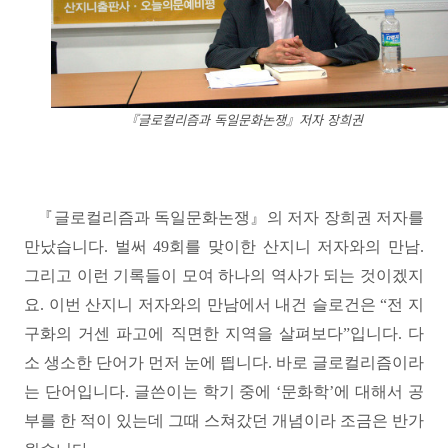
『글로컬리즘과 독일문화논쟁』저자 장희권
『
글로컬리즘과 독일문화논쟁
』
의 저자 장희권 저자를
만났습니다
.
벌써
49
회를 맞이한 산지니 저자와의 만남
.
그리고 이런 기록들이 모여 하나의 역사가 되는 것이겠지
요
.
이번 산지니 저자와의 만남에서 내건 슬로건은
“
전 지
구화의 거센 파고에 직면한 지역을 살펴보다
”
입니다
.
다
소 생소한 단어가 먼저 눈에 띕니다
.
바로 글로컬리즘이라
는 단어입니다
.
글쓴이는 학기 중에
‘
문화학
’
에 대해서 공
부를 한 적이 있는데 그때 스쳐갔던 개념이라 조금은 반가