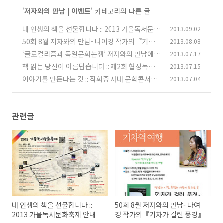
'
저자와의 만남 | 이벤트
' 카테고리의 다른 글
내 인생의 책을 선물합니다 :: 2013 가을독서문화
2013.09.02
축제 안내
50회 8월 저자와의 만남- 나여경 작가의『기차
2013.08.08
(0)
가 걸린 풍경』
‘글로컬리즘과 독일문화논쟁’ 저자와의 만남에
2013.07.17
(0)
초대합니다.
책 읽는 당신이 아름답습니다 :: 제2회 협성독서
2013.07.15
(0)
왕 선발대회 안내
이야기를 만든다는 것 :: 작화증 사내 문학콘서트
2013.07.04
(0)
현장
(2)
관련글
내 인생의 책을 선물합니다 ::
50회 8월 저자와의 만남- 나여
2013 가을독서문화축제 안내
경 작가의『기차가 걸린 풍경』