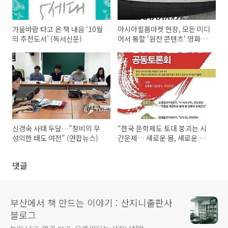
가을바람 타고 온 책 내음 ‘10월
아시아필름마켓 현장, 모든 미디
의 추천도서’ (독서신문)
어서 통할 '원천 콘텐츠' 영화산
업 뜨거운 화두로 (부산일보)
신경숙 사태 두달…"창비의 무
“한국 문학제도 토대 붕괴는 시
성의한 태도 여전" (연합뉴스)
간문제… 새로운 몸, 새로운 개
념의 문학 필요” (경향신문)
댓글
부산에서 책 만드는 이야기 : 산지니출판사
블로그