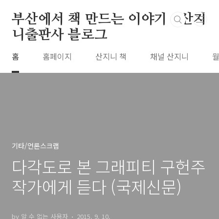
본문 바로가기
부산에서 책 만드는 이야기 : 산지
니출판사 블로그
홈
홈페이지
산지니 책
채널 산지니
월
기타/언론스크랩
다각도로 본 그래피티 구헌주
작가에게 듣다 (국제신문)
by 알 수 없는 사용자
2015. 9. 10.