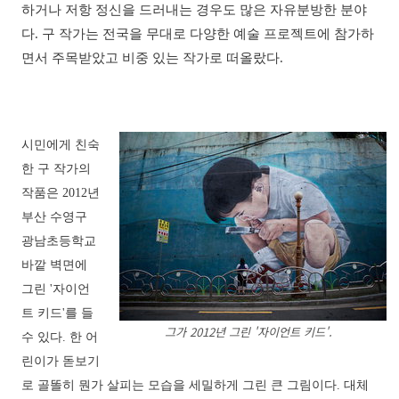
하거나 저항 정신을 드러내는 경우도 많은 자유분방한 분야
다. 구 작가는 전국을 무대로 다양한 예술 프로젝트에 참가하
면서 주목받았고 비중 있는 작가로 떠올랐다.
시민에게 친숙
한 구 작가의
작품은 2012년
부산 수영구
광남초등학교
바깥 벽면에
그린 '자이언
트 키드'를 들
그가 2012년 그린 '자이언트 키드'.
수 있다. 한 어
린이가 돋보기
로 골똘히 뭔가 살피는 모습을 세밀하게 그린 큰 그림이다. 대체