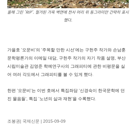
올해 그린 'RIP'. 철거된 가옥 벽면에 천사 머리 위 동그라미만 간략히 표시
했다.
가을호 '오문비'의 '주목할 만한 시선'에는 구헌주 작가와 손남훈
문학평론가의 이메일 대담, 구헌주 작가의 자기 작품 설명, 부산
시립미술관 김영준 학예연구사의 그래피티에 관한 비평문을 실
어 여러 각도에서 그래피티를 볼 수 있게 했다.
한편 '오문비'는 이번 호에서 특집좌담 '신경숙이 한국문학에 던
진 물음들', 특집 '노년의 삶과 재현'을 수록했다.
조봉권| 국제신문 | 2015-09-09