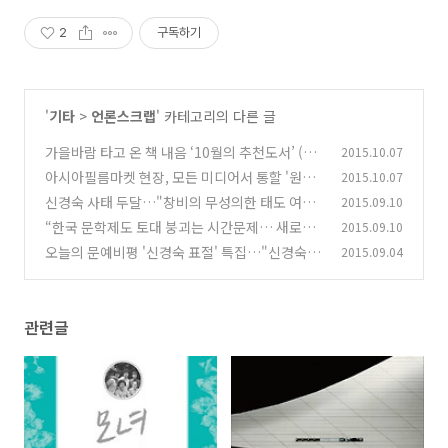
2
구독하기
'
기타
>
언론스크랩
' 카테고리의 다른 글
가을바람 타고 온 책 내음 ‘10월의 추천도서’ (독
2015.10.07
서신문)
아시아필름마켓 현장, 모든 미디어서 통할 '원천
2015.10.07
(0)
콘텐츠' 영화산업 뜨거운 화두로 (부산일보)
신경숙 사태 두달…"창비의 무성의한 태도 여전"
2015.09.10
(0)
(연합뉴스)
“한국 문학제도 토대 붕괴는 시간문제… 새로운
2015.09.10
(0)
몸, 새로운 개념의 문학 필요” (경향신문)
오늘의 문예비평 '신경숙 표절' 특집…"신경숙 진
2015.09.04
(0)
솔하지 못해 실망" (뉴시스)
(0)
관련글