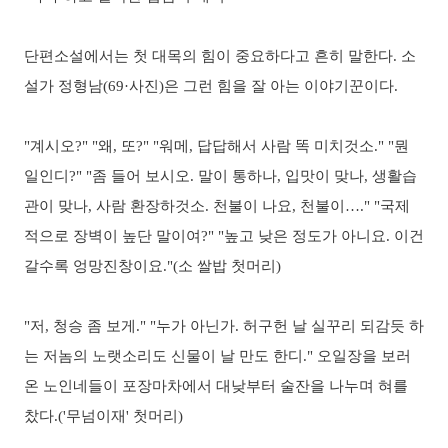
단편소설에서는 첫 대목의 힘이 중요하다고 흔히 말한다. 소
설가 정형남(69·사진)은 그런 힘을 잘 아는 이야기꾼이다.
"계시오?" "왜, 또?" "워메, 답답해서 사람 똑 미치것소." "뭔
일인디?" "좀 들어 보시오. 말이 통하나, 입맛이 맞나, 생활습
관이 맞나, 사람 환장하것소. 천불이 나요, 천불이…." "국제
적으로 장벽이 높단 말이여?" "높고 낮은 정도가 아니요. 이건
갈수록 엉망진창이요."(소 쌀밥 첫머리)
"저, 청승 좀 보게." "누가 아닌가. 허구헌 날 실꾸리 되감듯 하
는 저놈의 노랫소리도 신물이 날 만도 한디." 오일장을 보러
온 노인네들이 포장마차에서 대낮부터 술잔을 나누며 혀를
찼다.('무넘이재' 첫머리)