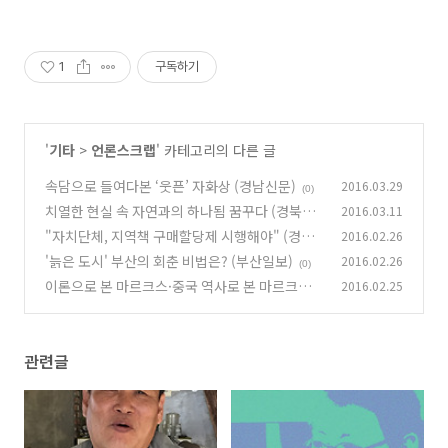
1
구독하기
'
기타
>
언론스크랩
' 카테고리의 다른 글
속담으로 들여다본 ‘웃픈’ 자화상 (경남신문)
2016.03.29
(0)
치열한 현실 속 자연과의 하나됨 꿈꾸다 (경북도
2016.03.11
민일보)
"자치단체, 지역책 구매할당제 시행해야" (경남
2016.02.26
(0)
도민일보)
'늙은 도시' 부산의 회춘 비법은? (부산일보)
2016.02.26
(0)
(0)
이론으로 본 마르크스·중국 역사로 본 마르크스
2016.02.25
(연합뉴스)
(0)
관련글