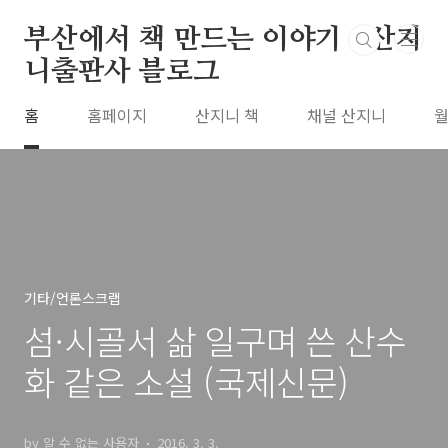
본문 바로가기
부산에서 책 만드는 이야기 : 산지
니출판사 블로그
홈
홈페이지
산지니 책
채널 산지니
월
기타/언론스크랩
섬·시골서 삶 일구며 쓴 산수
화 같은 소설 (국제신문)
by 알 수 없는 사용자
2016. 3. 3.