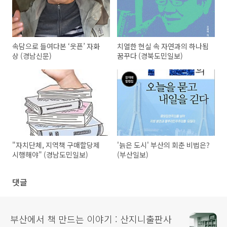
속담으로 들여다본 ‘웃픈’ 자화
치열한 현실 속 자연과의 하나됨
상 (경남신문)
꿈꾸다 (경북도민일보)
"자치단체, 지역책 구매할당제
'늙은 도시' 부산의 회춘 비법은?
시행해야" (경남도민일보)
(부산일보)
댓글
부산에서 책 만드는 이야기 : 산지니출판사