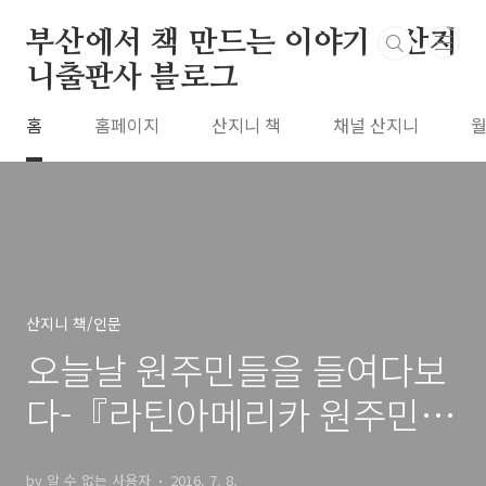
본문 바로가기
부산에서 책 만드는 이야기 : 산지
니출판사 블로그
홈
홈페이지
산지니 책
채널 산지니
월
산지니 책/인문
오늘날 원주민들을 들여다보
다-『라틴아메리카 원주민의
어제와 오늘』(책소개)
by 알 수 없는 사용자
2016. 7. 8.