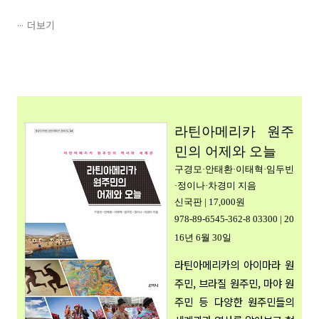
더보기
라틴아메리카 원주
민의 어제와 오늘
구경모·안태환·이태혁·임두빈
·정이나·차경미
지음
신국
판
| 17
,0
00원
978-89-6545-362-8 03300
| 20
16년 6월 30
일
라틴아메리카의 아이마라 원
주민, 브라질 원주민, 마야 원
주민 등 다양한 원주민들의