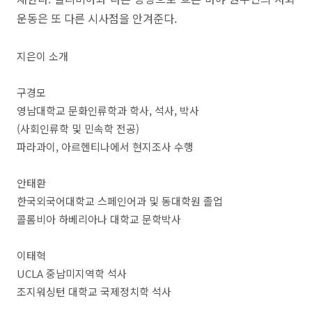
운동은 또 다른 시사점을 안겨준다.
지은이 소개
구경모
영남대학교 문화인류학과 학사, 석사, 박사
(사회인류학 및 민속학 전공)
파라과이, 아르헨티나에서 현지조사 수행
안태환
한국외국어대학교 스페인어과 및 동대학원 졸업
콜롬비아 하베리아나 대학교 문학박사
이태혁
UCLA 중남미지역학 석사
조지워싱턴 대학교 국제정치학 석사