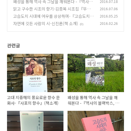
향수』(책소개)
왜성을 통해 역사 속 그날을 깨워본다 -『역사의
2016.07.18
(5)
블랙박스, 왜성 재발견』 (책소개)
맑고 구수한 시조의 향기-김종목 시조집『무위능
2016.07.06
(2)
력』(책소개)
고슴도치 시대에 여우를 상상하며-『고슴도치 시
2016.05.25
(1)
대의 여우』(책소개)
자연에 깃든 사람의 시-신진론(책 소개)
2016.02.26
(3)
(0)
관련글
고대 지중해의 풍요로운 향수 문
왜성을 통해 역사 속 그날을 깨
화사-『사포의 향수』(책소개)
워본다 -『역사의 블랙박스, 왜
성 재발견』 (책소개)