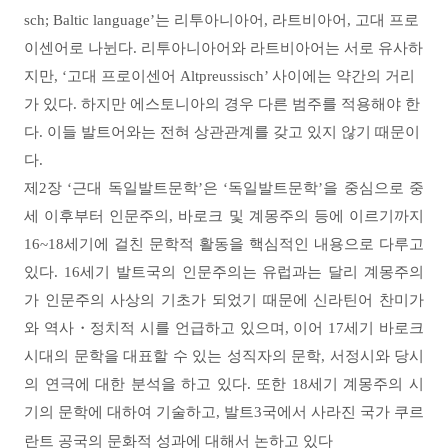
sch; Baltic language’
는 리투아니아어
,
라트비아어
,
고대 프로
이센어로 나뉜다
.
리투아니아어와 라트비아어는 서로 유사하
지만
, ‘
고대 프로이센어
Altpreussisch’
사이에는 약간의 거리
가 있다
.
하지만 에스토니아의 경우 다른 범주를 적용해야 한
다
.
이들 발트어와는 전혀 상관관계를 갖고 있지 않기 때문이
다
.
제
2
장
‘
근대 독일발트문학
’
은
‘
독일발트문학
’
을 중심으로 중
세 이후부터 인문주의
,
바로크 및 계몽주의 등에 이르기까지
16~18
세기에 걸친 문학적 활동을 핵심적인 내용으로 다루고
있다
. 16
세기 발트국의 인문주의는 유럽과는 달리 계몽주의
가 인문주의 사상의 기초가 되었기 때문에 신라틴어 찬미가
와 역사
・
정치적 시를 언급하고 있으며
,
이어
17
세기 바로크
시대의 문학을 대표할 수 있는 성직자의 문학
,
서정시와 당시
의 연극에 대한 분석을 하고 있다
.
또한
18
세기 계몽주의 시
기의 문학에 대하여 기술하고
,
발트
3
국에서 사라진 국가 쿠르
란트 공국의 문화적 성과에 대해서 논하고 있다