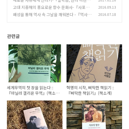
새로운 사유체계 만나기-『탈학습, 한나 아렌트
의 사유방식』(책소개)
고대 지중해의 풍요로운 향수 문화사-『사포의
2016.09.13
(2)
향수』(책소개)
왜성을 통해 역사 속 그날을 깨워본다 -『역사의
2016.07.18
(5)
블랙박스, 왜성 재발견』 (책소개)
(2)
관련글
세계무역의 첫 장을 읽는다 ::
혁명의 시작, 삐딱한 책읽기 ::
『마닐라 갤리온 무역』(책소
『삐딱한 책읽기』(책소개)
개)