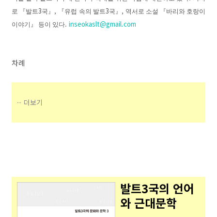
3
,
3
,
로
『
발트
국
』
『
유럽 속의 발트
국
』
역서로 소설
『
바리와 호랑이
.
inseokaslt@gmail.com
이야기
』
등이 있다
차례
더보기
발트3국의 언어
와 근대문학