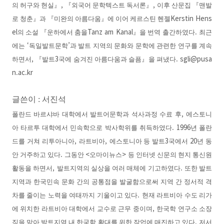
,
,
의 허구와 현실
』
『
외국어 문학텍스트 독서론
』
이후 산문집
『
맨발
Kerstin Hens
로 청춘
』
과
『
미완의 아름다움
』
에 이어 케르스틴 헨젤
el
Tanz am Kanal
.
의 소설
『
운하에서 춤을
』
을 번역 출간하였다
최근
‘
’
에는
독일발트문학
과 발트 지역의 문화와 문학에 관련한 연구를 계속
,
3
. sgli@pusa
하면서
『
발트
국에 숨겨진 아름다움과 슬픔
』
을 펴냈다
n.ac.kr
글쓴이 :
서진석
,
폴란드 바르샤바 대학에서 발트어문학과 석사과정 수료 후
에스토니
. 1996
아 타르투 대학에서 민속학으로 박사학위를 취득하였다
년 폴란
,
,
3
20
드를 거쳐 리투아니아
라트비아
에스토니아 등 발트
국에서
년 동
.
<
>
안 거주하고 있다
그동안
오마이뉴스
등 인터넷 신문의 현지 통신원
,
.
활동을 하면서
발트지역의 실상을 여러 매체에 기고하였다
또한 발트
지역과 한국민속 문화 간의 공통점을 발굴함으로써 지역 간 정서적 격
.
차를 줄이는 노력을 여태까지 기울이고 있다
현재 라트비아 수도 리가
,
에 위치한 라트비아 대학에서 교수로 근무 중이며
한국학 연구소 소장
.
직을 맡아 발트지역 내 한국학 확대를 위한 작업에 매진하고 있다
저서