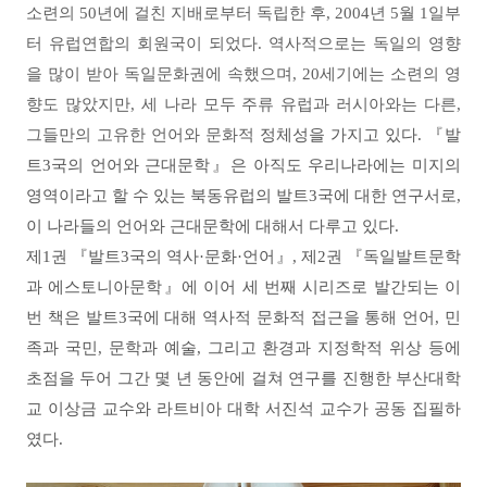
소련의
50
년에 걸친 지배로부터 독립한 후
, 2004
년
5
월
1
일부
터 유럽연합의 회원국이 되었다
.
역사적으로는 독일의 영향
을 많이 받아 독일문화권에 속했으며
, 20
세기에는 소련의 영
향도 많았지만
,
세 나라 모두 주류 유럽과 러시아와는 다른
,
그들만의 고유한 언어와 문화적
정체성을 가지고 있다
.
『
발
트
3
국의 언어와 근대문학
』
은 아직도 우리나라에는 미지의
영역이라고 할 수 있는 북동유럽의 발트
3
국에 대한 연구서로
,
이 나라들의 언어와 근대문학에 대해서 다루고 있다
.
제
1
권
『
발트
3
국의 역사
·
문화
·
언어
』
,
제
2
권
『
독일발트문학
과 에스토니아문학
』
에 이어 세 번째 시리즈로 발간되는 이
번 책은 발트
3
국에 대해 역사적 문화적 접근을 통해 언어
,
민
족과 국민
,
문학과 예술
,
그리고 환경과 지정학적 위상 등에
초점을 두어 그간 몇 년 동안에 걸쳐 연구를 진행한 부산대학
교 이상금 교수와 라트비아 대학 서진석 교수가 공동 집필하
였다
.