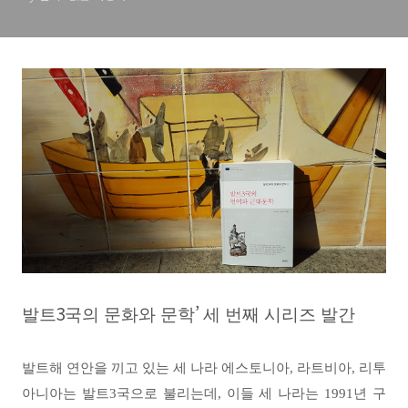
3
’
발트
국의 문화와 문학
세 번째 시리즈 발간
발트해
연안을 끼고 있는 세 나라 에스토니아
,
라트비아
,
리투
아니아는 발트
3
국으로 불리는데
,
이들 세 나라는
1991
년 구