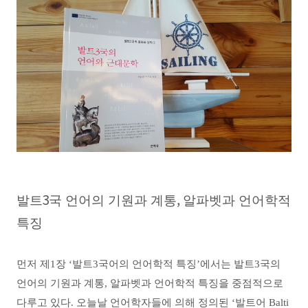
3
,
발트
국 언어의 기원과 계통
알파벳과 언어학적
특징
먼저 제
1
장
‘
발트
3
국어의 언어학적 특징
’
에서는 발트
3
국의
언어의 기원과 계통
,
알파벳과 언어학적 특징을 중점적으로
다루고 있다
.
오늘날 언어학자들에 의해 정의된
‘
발트어
Balti