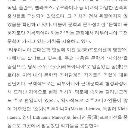
독일
,
폴란드
,
벨라루스
,
우크라이나 등 비교적 다양한 민족의
출신들로 구성되어 있었으며
,
그 가치가 전혀 뒤떨어지지 않
았음을 확인하고 있다
.
더불어 문학의 문자성이란
‘
문학이 꼭
문자로만 기록되어야 하는가
’
라는 관점에서 리투아니아 구전
문학이 가지고 있는 가치를 서술하고 있다
.
‘
리투아니아 근대문학 형성에 끼친 동
(
東
)
프로이센의 영향
’
에
대해서도 살펴보고 있는데
,
주요 내용은 문학의
‘
지역성
’
을
중심으로
,
당시 소위
‘
소
(
小
)
리투아니아
’
로 일컬었던 동
(
東
)
프
로이센 지역 내의 문학적 역학관계와 작가들의 역할에 대한
진단이다
.
구체적으로는 리투아니아 근대문학의 형성과정에
서 드러난 지역으로 현재 러시아 영토에 속하는 칼리닌그라
드 주로 편입되어 있으나
,
역사적으로 리투아니아인들이 많
이 거주했던
‘
소
(
小
)
리투아니아
(Mazioji Lietuva,
독일어
Klein
litauen,
영어
Lithuania Minor)’
로 불리던 동
(
東
)
프로이센을 중
심으로 그곳에서 활동했던 작가들을 포함한다
.