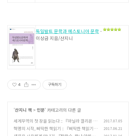
독일발트 문학과 에스토니아 문학
-
이상금 지음/산지니
4
구독하기
'
산지니 책
>
인문
' 카테고리의 다른 글
세계무역의 첫 장을 읽는다 :: 『마닐라 갤리온 무
2017.07.05
역』(책소개)
혁명의 시작, 삐딱한 책읽기 :: 『삐딱한 책읽기』
2017.06.21
(0)
(책소개)
2017.01.16
(1)