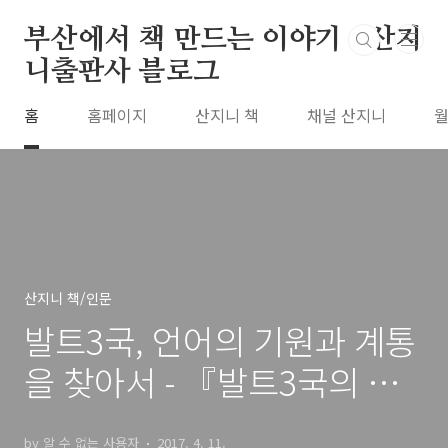
본문 바로가기
부산에서 책 만드는 이야기 : 산지
니출판사 블로그
홈
홈페이지
산지니 책
채널 산지니
월
산지니 책/인문
발트3국, 언어의 기원과 계통
을 찾아서 - 『발트3국의 언
어와 근대문학』(책소개)
by 알 수 없는 사용자
2017. 4. 11.