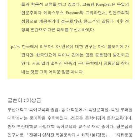
들과 학문적 교류를 하고 있었다
.
크놉켄
Knopken
은 독일의
인문주의자 에라스무스
Erasmus
와 교류하면서
,
인문주의적
성향으로 계몽주의에 접근했지만
,
종교적인 갈등과 이후 전
쟁의 혼란으로 다른 과제를 우선시하였다
.
p.170
한국에서 리투아니아 민요에 대한 연구는 아직 불모지에 가
깝지만
,
한국민요와 다이나 간에는 많은 공통점이 발견되고
있다
.
서로 멀리 떨어진 민족의 구비문학에서 공통점을 찾아
내는 것은 그리 어려운 일은 아니다
.
글쓴이 : 이상금
,
,
부산대학교 독어교육과 졸업
동 대학원에서 독일문학을
독일 부퍼탈
.
,
대학에서는 문예학을 수학하였다
전공은 문학비평과 문학교육이며
.
현재 부산대학교 사범대학 독어교육과 교수로 재직 중이다
평론집과
(
)
,
연구서로
『
전환기 잊혀진 독일문학과 사회적
불
평등
』
『
자유로움