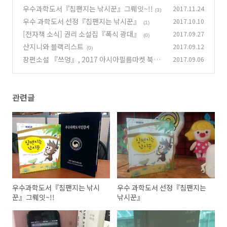
우수과학도서『침팬지는 낚시꾼』그뤠잇~!!
2017.11.24
(3)
우수 과학도서 선정『침팬지는 낚시꾼』
2017.10.10
(1)
[전자책 소식] 권리 소설집『폭식 광대』
2017.09.27
(0)
산지니와 블랙리스트
2017.09.12
(0)
장편소설 『쓰엉』, 2017 아시아필름마켓 북투
2017.09.06
필름 선정
(0)
관련글
우수과학도서『침팬지는 낚시
우수 과학도서 선정『침팬지는
꾼』그뤠잇~!!
낚시꾼』