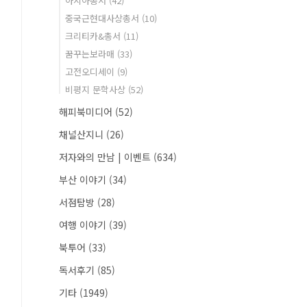
아시아총서
(42)
중국근현대사상총서
(10)
크리티카&총서
(11)
꿈꾸는보라매
(33)
고전오디세이
(9)
비평지 문학사상
(52)
해피북미디어
(52)
채널산지니
(26)
저자와의 만남 | 이벤트
(634)
부산 이야기
(34)
서점탐방
(28)
여행 이야기
(39)
북투어
(33)
독서후기
(85)
기타
(1949)