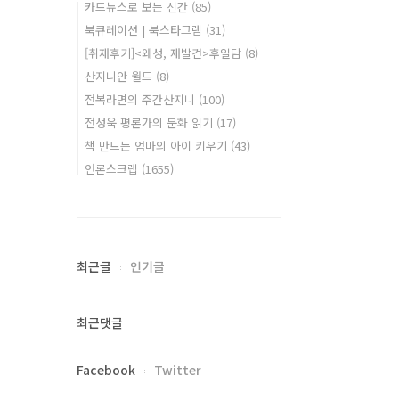
카드뉴스로 보는 신간
(85)
북큐레이션 | 북스타그램
(31)
[취재후기]<왜성, 재발견>후일담
(8)
산지니안 월드
(8)
전복라면의 주간산지니
(100)
전성욱 평론가의 문화 읽기
(17)
책 만드는 엄마의 아이 키우기
(43)
언론스크랩
(1655)
최근글
인기글
최근댓글
Facebook
Twitter