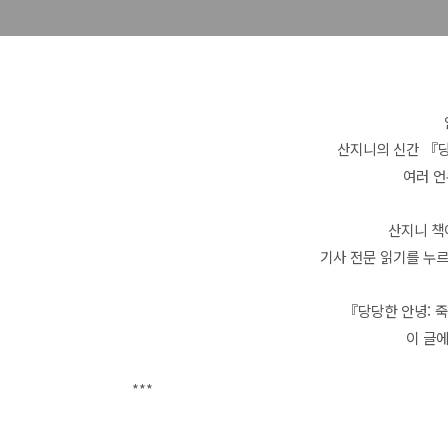
산지니의 신간
『당
여러 언
산지니 책
기사 전문 읽기를 누르
『당당한 안녕: 
이 글
***