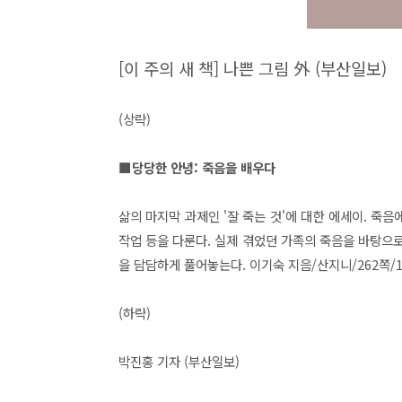
[이 주의 새 책] 나쁜 그림 外
(부산일보)
(상략)
■당당한 안녕: 죽음을 배우다
삶의 마지막 과제인 '잘 죽는 것'에 대한 에세이. 죽음
작업 등을 다룬다. 실제 겪었던 가족의 죽음을 바탕으로
을 담담하게 풀어놓는다. 이기숙 지음/산지니/262쪽/1만
(하략)
박진홍 기자 (부산일보)