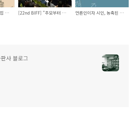
책 제목이 왜 이래? 직접 물어봤습니다
[22nd BIFF] "추모부터 회고까지"..부산국제영화제 관전 포인트 다섯
언론인이자 시인, 농축된 삶의 시어
출판사 블로그