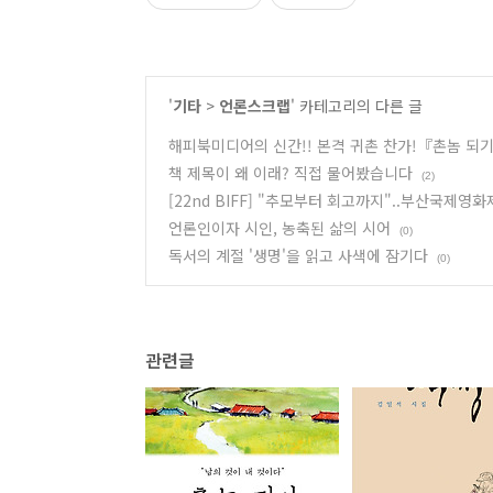
'
기타
>
언론스크랩
' 카테고리의 다른 글
해피북미디어의 신간!! 본격 귀촌 찬가!『촌놈 되
책 제목이 왜 이래? 직접 물어봤습니다
(2)
[22nd BIFF] "추모부터 회고까지"..부산국제영
언론인이자 시인, 농축된 삶의 시어
(0)
독서의 계절 '생명'을 읽고 사색에 잠기다
(0)
관련글