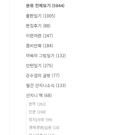
분류 전체보기
(5844)
출판일기
(1005)
편집후기
(88)
이런저런
(247)
좀비만화
(184)
아욱의 그림일기
(132)
인턴일기
(275)
강수걸의 글방
(77)
월간 산지니소식
(133)
산지니 책
(68)
문학
(262)
인문
(168)
정치|사회
(99)
경제경영|실용
(18)