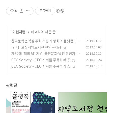
6
구독하기
'
이런저런
' 카테고리의 다른 글
한국문학번역원 주최 소통과 평화의 플랫폼이 개
2019.04.12
최됩니다.
[안내] 고창지역도서전 천인독자상
2019.04.03
(0)
(0)
제32회 '책의 날' 기념, 출판문화 발전 유공자 시
2018.10.10
상식을 개최합니다
CEO Society - CEO 사회를 주목하라 ④
2018.08.24
(2)
(0)
CEO Society - CEO 사회를 주목하라 ③
2018.08.17
(0)
관련글