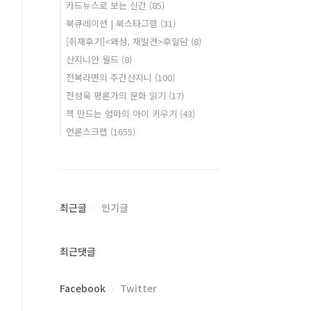
카드뉴스로 보는 신간
(85)
북큐레이션 | 북스타그램
(31)
[취재후기]<왜성, 재발견>후일담
(8)
산지니안 월드
(8)
전복라면의 주간산지니
(100)
전성욱 평론가의 문화 읽기
(17)
책 만드는 엄마의 아이 키우기
(43)
언론스크랩
(1655)
최근글
인기글
최근댓글
Facebook
Twitter