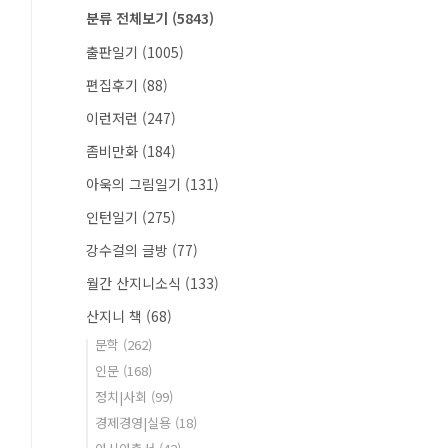
분류 전체보기
(5843)
출판일기
(1005)
편집후기
(88)
이런저런
(247)
좀비만화
(184)
아욱의 그림일기
(131)
인턴일기
(275)
강수걸의 글방
(77)
월간 산지니소식
(133)
산지니 책
(68)
문학
(262)
인문
(168)
정치|사회
(99)
경제경영|실용
(18)