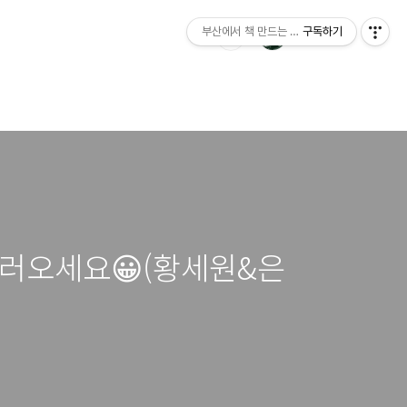
부산에서 책 만드는 이야기 : 산지니출판사 블
구독하기
보러오세요😀(황세원&은