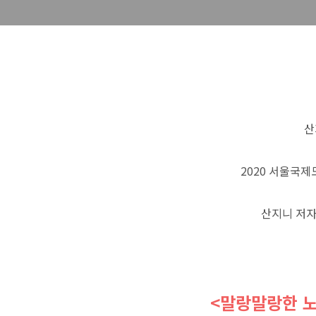
산
2020 서울국
산지니 저
<말랑말랑한 노