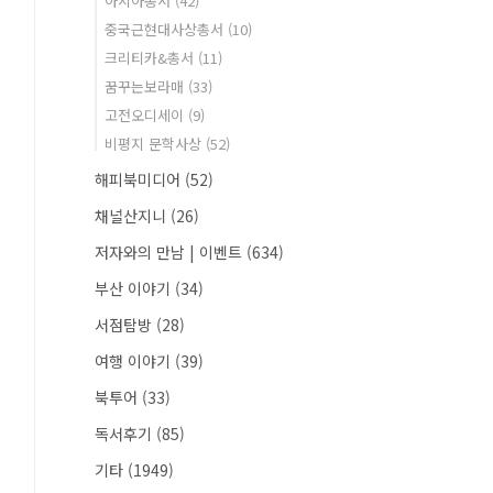
아시아총서
(42)
중국근현대사상총서
(10)
크리티카&총서
(11)
꿈꾸는보라매
(33)
고전오디세이
(9)
비평지 문학사상
(52)
해피북미디어
(52)
채널산지니
(26)
저자와의 만남 | 이벤트
(634)
부산 이야기
(34)
서점탐방
(28)
여행 이야기
(39)
북투어
(33)
독서후기
(85)
기타
(1949)