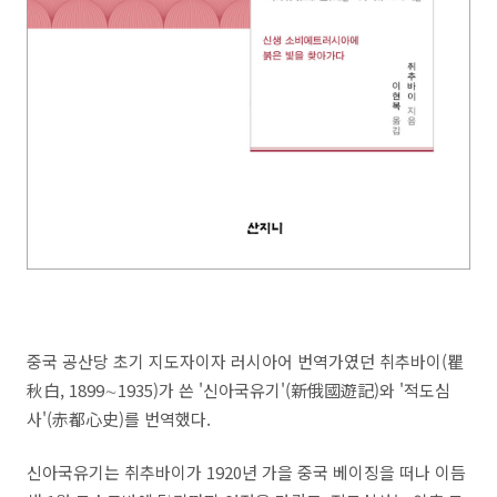
중국 공산당 초기 지도자이자 러시아어 번역가였던 취추바이(瞿
秋白, 1899∼1935)가 쓴 '신아국유기'(新俄國遊記)와 '적도심
사'(赤都心史)를 번역했다.
신아국유기는 취추바이가 1920년 가을 중국 베이징을 떠나 이듬