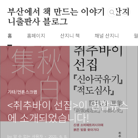
본문 바로가기
부산에서 책 만드는 이야기 : 산지
니출판사 블로그
홈
홈페이지
산지니 책
채널 산지니
월
기타/언론스크랩
<취추바이 선집>이 연합뉴스
에 소개되었습니다!
by 알 수 없는 사용자
2021. 6. 8.