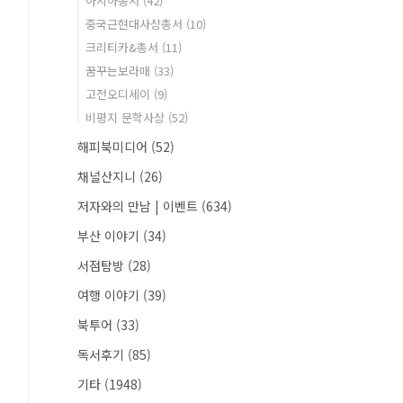
아시아총서
(42)
중국근현대사상총서
(10)
크리티카&총서
(11)
꿈꾸는보라매
(33)
고전오디세이
(9)
비평지 문학사상
(52)
해피북미디어
(52)
채널산지니
(26)
저자와의 만남 | 이벤트
(634)
부산 이야기
(34)
서점탐방
(28)
여행 이야기
(39)
북투어
(33)
독서후기
(85)
기타
(1948)