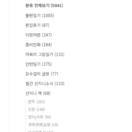
분류 전체보기
(5841)
출판일기
(1005)
편집후기
(87)
이런저런
(247)
좀비만화
(184)
아욱의 그림일기
(131)
인턴일기
(275)
강수걸의 글방
(77)
월간 산지니소식
(133)
산지니 책
(68)
문학
(262)
인문
(168)
정치|사회
(99)
경제경영|실용
(18)