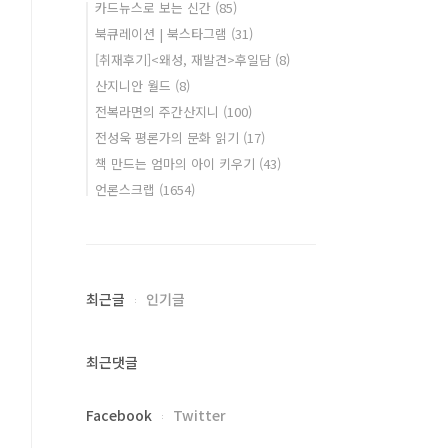
카드뉴스로 보는 신간
(85)
북큐레이션 | 북스타그램
(31)
[취재후기]<왜성, 재발견>후일담
(8)
산지니안 월드
(8)
전복라면의 주간산지니
(100)
전성욱 평론가의 문화 읽기
(17)
책 만드는 엄마의 아이 키우기
(43)
언론스크랩
(1654)
최근글
인기글
최근댓글
Facebook
Twitter