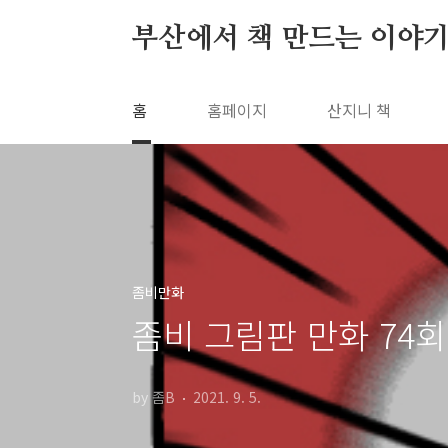
본문 바로가기
부산에서 책 만드는 이야기
홈
홈페이지
산지니 책
좀비만화
좀비 그림판 만화 74회
by 좀B
2021. 9. 5.