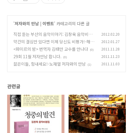
'
저자와의 만남 | 이벤트
' 카테고리의 다른 글
직접 듣는 부산의 음악이야기: 김창욱 음악비평
2012.02.20
가
약간의 결심만 있다면 이제 당신도 비평가!-해석
2012.01.27
(0)
과 판단 <저자와의 만남>
<파미르의 밤> 번역자 김태만 교수를 만나다
2011.11.28
(1)
(0)
29회 11월 저자만남 합니다.
2011.11.23
(0)
젊은이들, 힘내세요!-노재열 저자와의 만남
2011.11.03
(1)
관련글