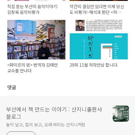
직접 듣는 부산의 음악이야기:
약간의 결심만 있다면 이제 당신
김창욱 음악비평가
도 비평가!-해석과 판단 <저자와
의 만남>
<파미르의 밤> 번역자 김태만
29회 11월 저자만남 합니다.
교수를 만나다
댓글
부산에서 책 만드는 이야기 : 산지니출판사
블로그
높이 날고, 멀리 보고, 오래 버티는 산지니처럼