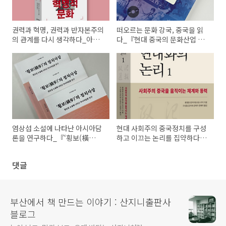
권력과 혁명, 권력과 반자본주의
떠오르는 문화 강국, 중국을 읽
의 관계를 다시 생각하다_아시
다_『현대 중국의 문화산업 읽
아총서 53 『문화대혁명의 혁명
기』 :: 책소개
적 문화』 :: 책 소개
염상섭 소설에 나타난 아시아담
현대 사회주의 중국정치를 구성
론을 연구하다_『‘횡보(橫
하고 이끄는 논리를 집약하다
步)’의 정치사상』 :: 책 소개
_『중국식 현대화의 논리 1,
2』:: 책소개
댓글
부산에서 책 만드는 이야기 : 산지니출판사
블로그