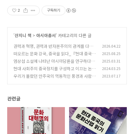
2
구독하기
'
산지니 책
>
아시아총서
' 카테고리의 다른 글
권력과 혁명, 권력과 반자본주의의 관계를 다시
2026.04.22
생각하다_아시아총서 53 『문화대혁명의 혁명
떠오르는 문화 강국, 중국을 읽다_『현대 중국의
2025.08.25
적 문화』 :: 책 소개
문화산업 읽기』 :: 책소개
(2)
염상섭 소설에 나타난 아시아담론을 연구하다_
2025.03.31
(5)
『‘횡보(橫步)’의 정치사상』 :: 책 소개
현대 사회주의 중국정치를 구성하고 이끄는 논리
2024.03.25
(1)
를 집약하다_『중국식 현대화의 논리 1, 2』:: 책
우리가 몰랐던 만주국의 역동적인 풍경과 사람
2023.07.17
소개
들,『만주국 시기 중국소설』:: 책 소개
(1)
(0)
관련글