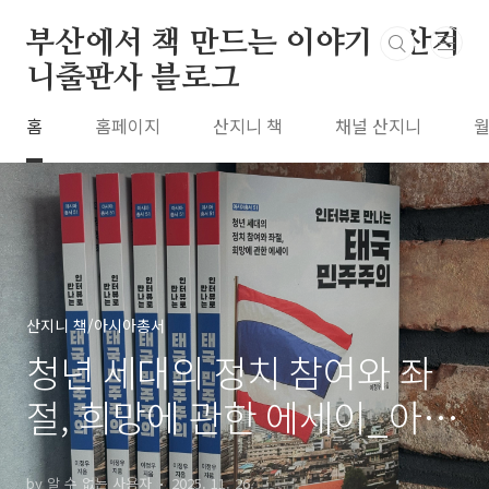
본문 바로가기
부산에서 책 만드는 이야기 : 산지
니출판사 블로그
홈
홈페이지
산지니 책
채널 산지니
월
산지니 책/아시아총서
청년 세대의 정치 참여와 좌
절, 희망에 관한 에세이_아시
아총서 51 『인터뷰로 만나
by 알 수 없는 사용자
2025. 11. 26.