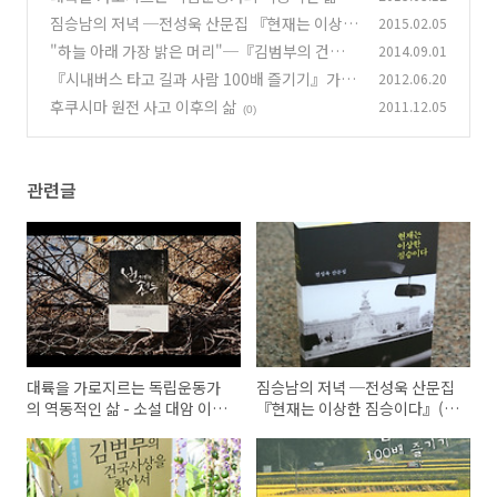
소설 대암 이태준『번개와 천둥』(책소개)
짐승남의 저녁 ─전성욱 산문집 『현재는 이상한
2015.02.05
(2)
짐승이다』(책소개)
"하늘 아래 가장 밝은 머리"─『김범부의 건국사
2014.09.01
(2)
상을 찾아서』(책소개)
『시내버스 타고 길과 사람 100배 즐기기』가 출
2012.06.20
(2)
간되었습니다.
후쿠시마 원전 사고 이후의 삶
2011.12.05
(1)
(0)
관련글
대륙을 가로지르는 독립운동가
짐승남의 저녁 ─전성욱 산문집
의 역동적인 삶 - 소설 대암 이태
『현재는 이상한 짐승이다』(책
준『번개와 천둥』(책소개)
소개)