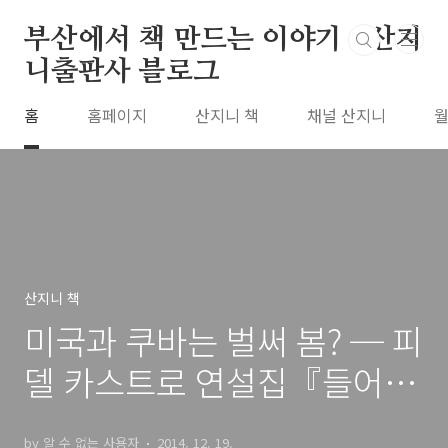
본문 바로가기
부산에서 책 만드는 이야기 : 산지
니출판사 블로그
홈
홈페이지
산지니 책
채널 산지니
월
산지니 책
미국과 쿠바는 벌써 봄? ─ 피
델 카스트로 연설집『들어
라! 미국이여』
by 알 수 없는 사용자
2014. 12. 19.