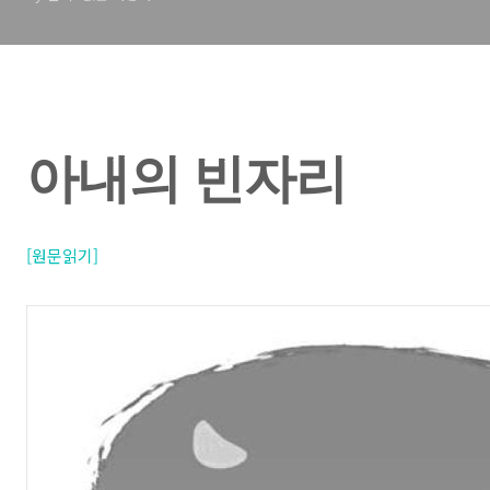
아내의 빈자리
[원문읽기
]