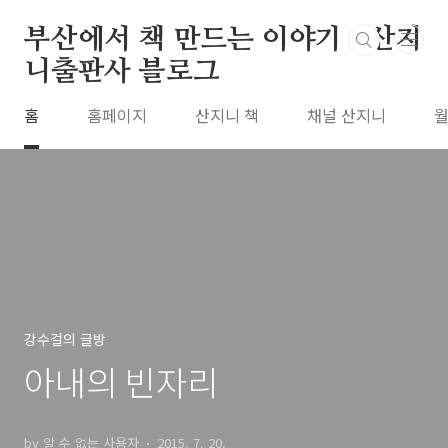
본문 바로가기
부산에서 책 만드는 이야기 : 산지
니출판사 블로그
홈
홈페이지
산지니 책
채널 산지니
월
강수걸의 글방
아내의 빈자리
by 알 수 없는 사용자
2015. 7. 20.