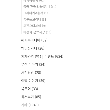
아시아총서
(42)
중국근현대사상총서
(10)
크리티카&총서
(11)
꿈꾸는보라매
(33)
고전오디세이
(9)
비평지 문학사상
(52)
해피북미디어
(52)
채널산지니
(26)
저자와의 만남 | 이벤트
(634)
부산 이야기
(34)
서점탐방
(28)
여행 이야기
(39)
북투어
(33)
독서후기
(85)
기타
(1948)