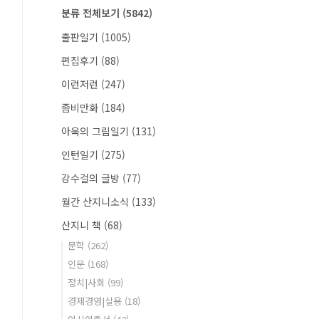
분류 전체보기
(5842)
출판일기
(1005)
편집후기
(88)
이런저런
(247)
좀비만화
(184)
아욱의 그림일기
(131)
인턴일기
(275)
강수걸의 글방
(77)
월간 산지니소식
(133)
산지니 책
(68)
문학
(262)
인문
(168)
정치|사회
(99)
경제경영|실용
(18)