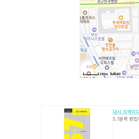
다시 지역이
5.7문학 편