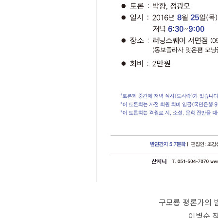
구모룡 평론가의 
이병순 작