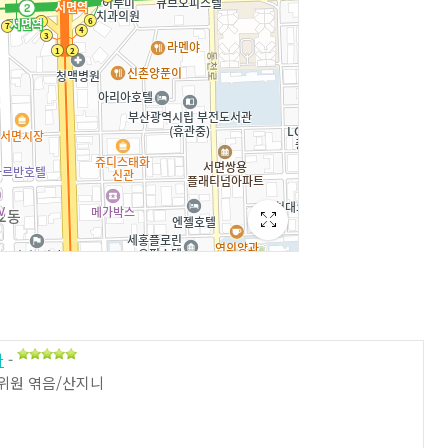
다
-
집위원 엮음/산지니