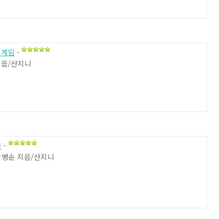
 게임
-
지음/산지니
끌
-
이병순 지음/산지니