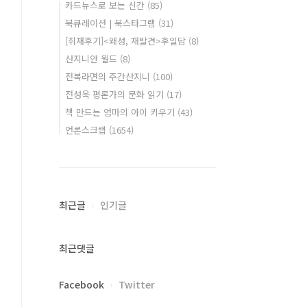
카드뉴스로 보는 신간
(85)
북큐레이션 | 북스타그램
(31)
[취재후기]<왜성, 재발견>후일담
(8)
산지니안 월드
(8)
전복라면의 주간산지니
(100)
전성욱 평론가의 문화 읽기
(17)
책 만드는 엄마의 아이 키우기
(43)
언론스크랩
(1654)
최근글
인기글
최근댓글
Facebook
Twitter