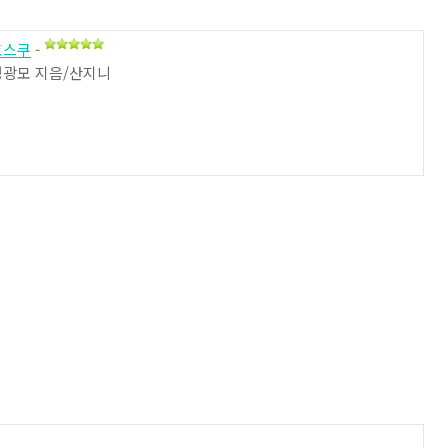
토스쿠
-
정광모 지음/산지니