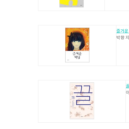
즐거운
박향 