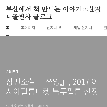
본문 바로가기
부산에서 책 만드는 이야기 : 산지
니출판사 블로그
홈
홈페이지
산지니 책
채널 산지니
월
출판일기
장편소설 『쓰엉』, 2017 아
시아필름마켓 북투필름 선정
by 알 수 없는 사용자
2017. 9. 6.