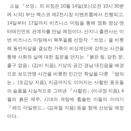
소설 『쓰엉』의 피칭은 10월 14일(토) (오전 10시 30분
에 시작) 부산 벡스코 제2전시장 이벤트룸에서 진행되고,
14일부터 17일까지 비즈니스 미팅을 통해 영화 영상·엔
터테인먼트 관계자를 만날 예정이다. 산지니 출판사는 이
번 비즈니스 미팅에서 북투필름 선정작 『쓰엉』을 비롯
해 동반자살을 결심한 가족이 비상계단에 갇히는 사건을
통해 사회와 삶에 대한 질문을 던지는『붉은 등, 닫힌 문,
출구 없음』(김비 지음), 가상의 공간 경남 대진읍을 배경
으로 보도연맹 사건을 비롯한 민간인 학살을 다룬 『밤의
눈』(조갑상 지음), 지금까지도 이어지는 사할린 동포들
의 슬픔을 사실적으로 그려낸 『사할린』(이규정 지음), 4
월의 붉은 제주, 시대의 격랑에 휩쓸린 이들의 이야기
『레드 아일랜드』(김유철 지음) 등을 함께 선보일 예정
이다.