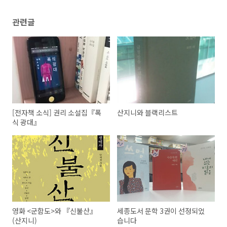
관련글
[전자책 소식] 권리 소설집『폭
산지니와 블랙리스트
식 광대』
영화 <군함도>와 『신불산』
세종도서 문학 3권이 선정되었
(산지니)
습니다