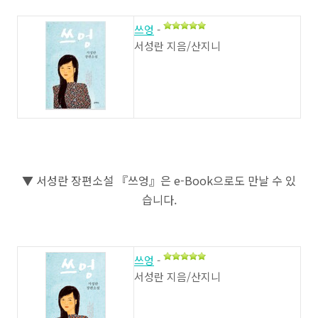
쓰엉
-
서성란 지음/산지니
▼
서성란 장편소설 『쓰엉』은
e-Book으로도 만날 수 있
습니다
.
쓰엉
-
서성란 지음/산지니