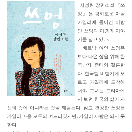
서성란 장편소설 『쓰
엉』은 평화로운 마을
가일리에 들어간 이방
인 쓰엉과 이령의 이야
기를 담고 있다.
베트남 여인 쓰엉은
보다 나은 삶을 위해 한
국남자 종태와 결혼한
다. 한국행 비행기에 오
르고 가일리에 도착해
서야 그녀는 드라마에
서 보던 한국의 삶이 자
신의 것이 아니라는 것을 깨닫는다. 젊고 건강한 쓰엉은
가일리 마을 모두의 며느리였지만, 가일리 사람은 되지 못
한다.