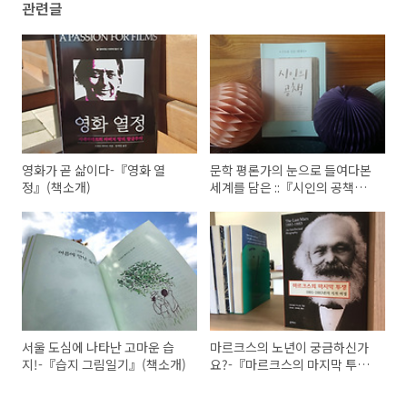
관련글
영화가 곧 삶이다-『영화 열
문학 평론가의 눈으로 들여다본
정』(책소개)
세계를 담은 ::『시인의 공책』
(책 소개)
서울 도심에 나타난 고마운 습
마르크스의 노년이 궁금하신가
지!-『습지 그림일기』(책소개)
요?-『마르크스의 마지막 투
쟁』(책소개)