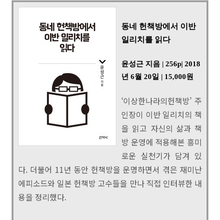
동네 헌책방에서 이반
일리치를 읽다
윤성근 지음 | 256p
| 2018
년 6월 20일
| 15,000원
‘이상한나라의헌책방’ 주
인장이 이반 일리치의 책
을 읽고 자신의 삶과 책
방 운영에 적용해본 흥미
로운 실천기가 담겨 있
다. 더불어 11년 동안 헌책방을 운명하면서 겪은 재미난
에피소드와 일본 헌책방 고수들을 만나 직접 인터뷰한 내
용을 정리했다.