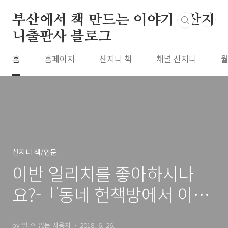
본문 바로가기
부산에서 책 만드는 이야기 : 산지
니출판사 블로그
홈
홈페이지
산지니 책
채널 산지니
월
산지니 책/인문
이반 일리치를 좋아하시나
요?-『동네 헌책방에서 이반
일리치를 읽다』(책소개)
by 알 수 없는 사용자
2018. 6. 26.