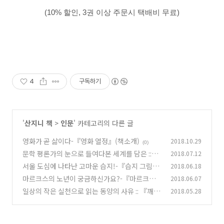
(10% 할인, 3권 이상 주문시 택배비 무료)
4
구독하기
'
산지니 책
>
인문
' 카테고리의 다른 글
영화가 곧 삶이다-『영화 열정』(책소개)
2018.10.29
(0)
문학 평론가의 눈으로 들여다본 세계를 담은 ::
2018.07.12
『시인의 공책』(책 소개)
서울 도심에 나타난 고마운 습지!-『습지 그림일
2018.06.18
(1)
기』(책소개)
마르크스의 노년이 궁금하신가요?-『마르크스
2018.06.07
(0)
의 마지막 투쟁』(책소개)
일상의 작은 실천으로 읽는 동양의 사유 :: 『깨달
2018.05.28
(0)
음』(책소개)
(0)