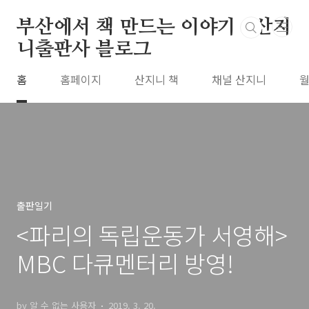
본문 바로가기
부산에서 책 만드는 이야기 : 산지
니출판사 블로그
홈
홈페이지
산지니 책
채널 산지니
월
출판일기
<파리의 독립운동가 서영해>
MBC 다큐멘터리 방영!
by 알 수 없는 사용자
2019. 3. 20.