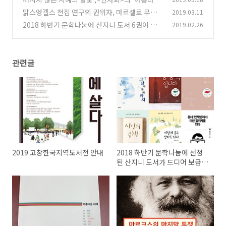
서재'에 산지니 책이 소개되었습니다.
맑스엥겔스 전집 연구의 권위자, 마르셀로 무스
2019.03.11
(0)
토 한국 초청 강연회
2018 하반기 문학나눔에 산지니 도서 6권이 선
2019.02.26
(0)
정되었습니다
(0)
관련글
2019 고창한국지역도서전 안내
2018 하반기 문학나눔에 선정
된 산지니 도서가 드디어 보급됩
니다!