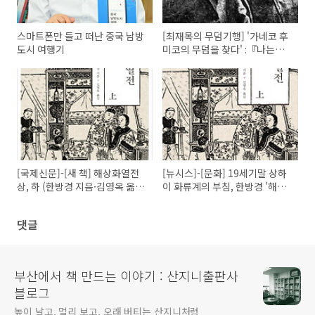
스마트폰만 들고 떠난 중국 남방
[최재목의 무덤기행] '가네코 후
도시 여행기
미코의 무덤을 찾다' :『나는
나』
[국제신문]-[새 책] 해상화열전
[뉴시스]-[문화] 19세기말 상하
상, 하 (한방경 지음·김영옥 옮
이 화류계의 부침, 한방경 '해상
김)
화열전'
댓글
부산에서 책 만드는 이야기 : 산지니출판사
블로그
높이 날고, 멀리 보고, 오래 버티는 산지니처럼