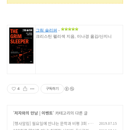
그림 슬리퍼
-
크리스틴 펠리섹 지음, 이나경 옮김/산지니
4
구독하기
'
저자와의 만남 | 이벤트
' 카테고리의 다른 글
[행사알림] 월요일에 만나는 문학과 비평 3회 -
2019.07.15
정광모 소설가 편