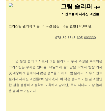
그림 슬리퍼
사
우
스 센트럴의 사라진 여인들
크리스틴 펠리섹
지음
| 이나경 옮김
| 국판 변형
|
18
,000
원
978-89-6545-605-6
03330
15
년 동안 범죄 기자로서 그림 슬리퍼의 수사 과정을 추적해온
크리스틴은 수사관 인터뷰
,
유일하게 살아남은 피해자 탐방 기사
및 대중에게 공개되지 않은 정보를 모아
<
그림 슬리퍼
:
사우스 센트
럴에서 사라진 여인들
>
에 담아냈다
.
이 책은 정의로 가는 길고 험난
한 길을 생생하고 정확히 포착하여 담아낸
,
우리 시대의 가장 놀라
운 범죄 르포집이다
.