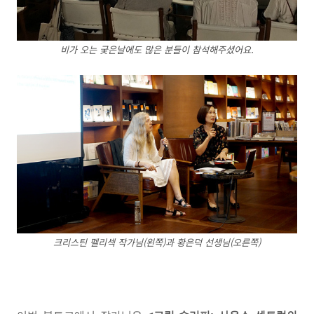
비가 오는 궂은날에도 많은 분들이 참석해주셨어요.
크리스틴 펠리섹 작가님(왼쪽)과 황은덕 선생님(오른쪽)