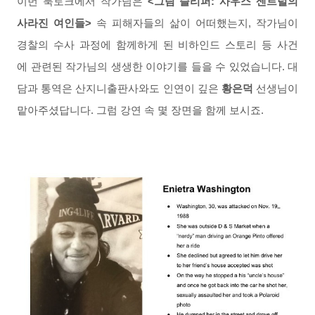
이번 북토크에서 작가님은
<그림 슬리퍼: 사우스 센트럴의
사라진 여인들>
속 피해자들의 삶이 어떠했는지, 작가님이
경
찰의 수사 과정에 함께하게 된 비하인드 스토리 등 사건
에 관련된
작가
님의 생생한 이야기를 들을 수 있었습니다. 대
담과 통역은 산지니출판사와도 인연이 깊은
황은덕
선생님이
맡아주셨답니다. 그럼 강
연 속 몇 장면을 함께 보시죠.