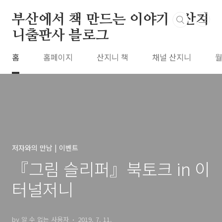
본문 바로가기
부산에서 책 만드는 이야기 : 산지
니출판사 블로그
홈
홈페이지
산지니 책
채널 산지니
월
저자와의 만남 | 이벤트
『그림 슬리퍼』북토크 in 이
터널저니
by 알 수 없는 사용자
2019. 7. 11.