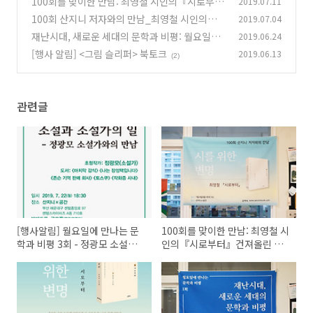
100회를 맞이한 만남: 최영철 시인의『시로부
2019.07.11
(0)
터』건져올린 한 오라기 희망의 빛
100회 산지니 저자와의 만남_최영철 시인의
2019.07.04
(1)
『시로부터』
재난시대, 새로운 세대의 문학과 비평: 월요일에
2019.06.24
(0)
만나는 문학과 비평 1회
[행사 알림] <그림 슬리퍼> 북토크
2019.06.13
(0)
(2)
관련글
[행사알림] 월요일에 만나는 문
100회를 맞이한 만남: 최영철 시
학과 비평 3회 - 정광모 소설가
인의『시로부터』건져올린 한
편
오라기 희망의 빛