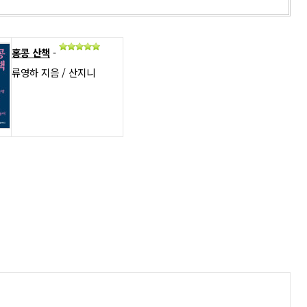
홍콩 산책
-
류영하 지음 / 산지니