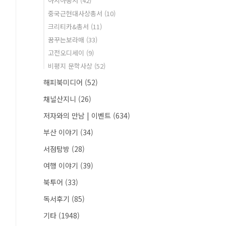
아시아총서
(42)
중국근현대사상총서
(10)
크리티카&총서
(11)
꿈꾸는보라매
(33)
고전오디세이
(9)
비평지 문학사상
(52)
해피북미디어
(52)
채널산지니
(26)
저자와의 만남 | 이벤트
(634)
부산 이야기
(34)
서점탐방
(28)
여행 이야기
(39)
북투어
(33)
독서후기
(85)
기타
(1948)