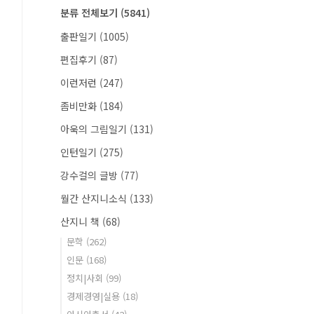
분류 전체보기
(5841)
출판일기
(1005)
편집후기
(87)
이런저런
(247)
좀비만화
(184)
아욱의 그림일기
(131)
인턴일기
(275)
강수걸의 글방
(77)
월간 산지니소식
(133)
산지니 책
(68)
문학
(262)
인문
(168)
정치|사회
(99)
경제경영|실용
(18)