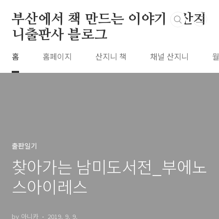
본문 바로가기
부산에서 책 만드는 이야기 : 산지
니출판사 블로그
홈
홈페이지
산지니 책
채널 산지니
월
출판일기
찾아가는 남미도서전_부에노
스아이레스
by 아니카
2019. 9. 9.