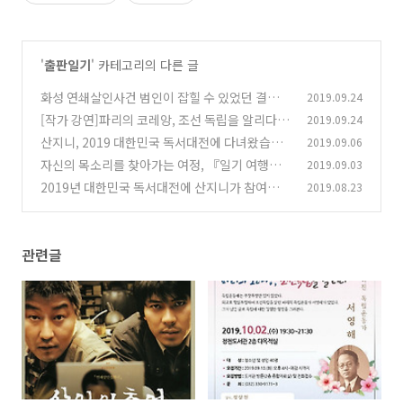
'
출판일기
' 카테고리의 다른 글
화성 연쇄살인사건 범인이 잡힐 수 있었던 결정적
2019.09.24
인 이유는?
[작가 강연]파리의 코레앙, 조선 독립을 알리다
2019.09.24
(0)
산지니, 2019 대한민국 독서대전에 다녀왔습니
2019.09.06
(0)
다
자신의 목소리를 찾아가는 여정, 『일기 여행』
2019.09.03
(2)
2019년 대한민국 독서대전에 산지니가 참여합니
2019.08.23
(2)
다.
(0)
관련글