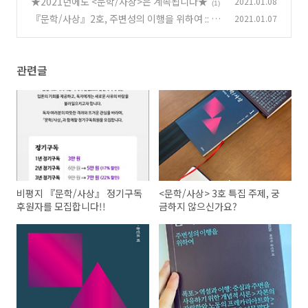
★2021년에도 <문학/사상>은 계속됩니다★
2021.01.08
(0)
(1)
『문학/사상』2호, 주변성의 이행을 위하여 :: 책
2021.01.07
소개
(0)
관련글
비평지 『문학/사상』 정기구독
<문학/사상> 3호 특집 주제, 궁
후원자를 모집합니다!!
금하지 않으신가요?