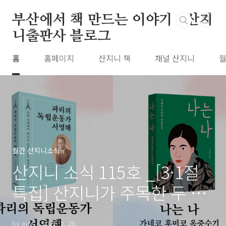
본문 바로가기
부산에서 책 만드는 이야기 : 산지
니출판사 블로그
홈
홈페이지
산지니 책
채널 산지니
월
월간 산지니소식
산지니 소식 115호 _[3·1절
특집] 산지니가 주목한 두 명
의 독립운동가
by euk
2023. 2. 28.