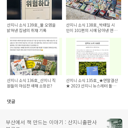
산지니 소식 139호_물 오염을
산지니 소식 138호_박태일 시
밝혀낸 집념의 취재 기록
인이 101편의 시에 담아낸 연변
의 풍경과 사람
산지니 소식 136호_산지니 직
산지니 소식 135호_★연말결산
원들의 야심찬 새해 소망은?
★ 2023 산지니 뉴스레터 돌아
보기
댓글
부산에서 책 만드는 이야기 : 산지니출판사