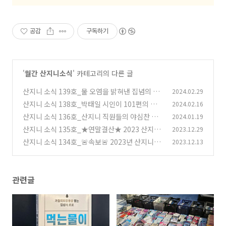
공감
구독하기
'
월간 산지니소식
' 카테고리의 다른 글
산지니 소식 139호_물 오염을 밝혀낸 집념의 취
2024.02.29
재 기록
산지니 소식 138호_박태일 시인이 101편의 시
2024.02.16
(0)
에 담아낸 연변의 풍경과 사람
산지니 소식 136호_산지니 직원들의 야심찬 새
2024.01.19
(0)
해 소망은?
산지니 소식 135호_★연말결산★ 2023 산지니
2023.12.29
(0)
뉴스레터 돌아보기
산지니 소식 134호_🚨속보🚨 2023년 산지니를
2023.12.13
(1)
떠들썩하게 만든 열 가지 뉴스
(0)
관련글