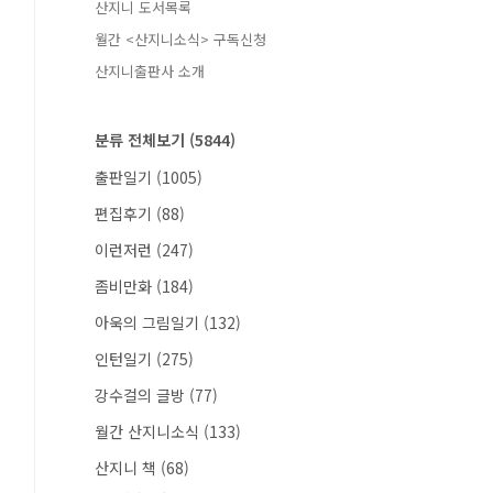
산지니 도서목록
월간 <산지니소식> 구독신청
산지니출판사 소개
분류 전체보기
(5844)
출판일기
(1005)
편집후기
(88)
이런저런
(247)
좀비만화
(184)
아욱의 그림일기
(132)
인턴일기
(275)
강수걸의 글방
(77)
월간 산지니소식
(133)
산지니 책
(68)