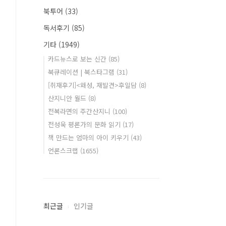
북투어
(33)
독서후기
(85)
기타
(1949)
카드뉴스로 보는 신간
(85)
북큐레이션 | 북스타그램
(31)
[취재후기]<왜성, 재발견>후일담
(8)
산지니안 월드
(8)
전복라면의 주간산지니
(100)
전성욱 평론가의 문화 읽기
(17)
책 만드는 엄마의 아이 키우기
(43)
언론스크랩
(1655)
최근글
인기글