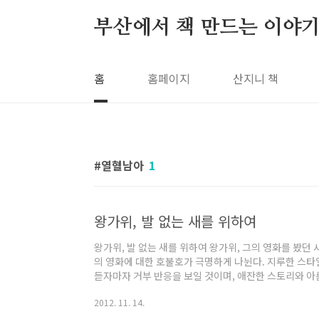
본문 바로가기
부산에서 책 만드는 이야기
홈
홈페이지
산지니 책
열혈남아
1
왕가위, 발 없는 새를 위하여
왕가위, 발 없는 새를 위하여 왕가위, 그의 영화를 봤던
의 영화에 대한 호불호가 극명하게 나뉜다. 지루한 스타
듣자마자 거부 반응을 보일 것이며, 애잔한 스토리와 
는 정반대일 것이다. 이렇게 세상은 왕가위 영화를 싫어
2012. 11. 14.
으로 양분된다. 그리고 나의 경우는 후자라고 할 수 있다
처를 받곤 했다. 내가 좋아하는 것을 타인은 왜 받아들