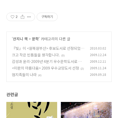
2
구독하기
'
산지니 책
>
문학
' 카테고리의 다른 글
『빛』이 <원북원부산> 후보도서로 선정되었네
2010.03.02
요.
크고 작은 빈틈들을 생각합니다.
2009.12.24
(2)
(0)
감성과 윤리-2009년 4분기 우수문학도서로 선정
2009.12.11
되었습니다!
<미완의 아름다움> 2009 우수교양도서 선정
2009.11.24
(2)
(2)
엄지족들의 나라
2009.09.18
(4)
관련글