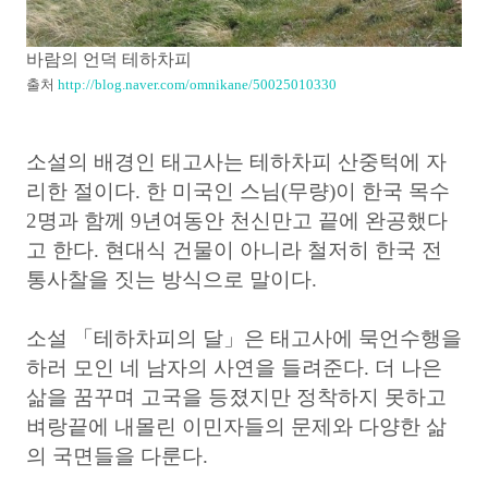
바람의 언덕 테하차피
출처
http://blog.naver.com/omnikane/50025010330
소설의 배경인 태고사는 테하차피 산중턱에 자
리한 절이다. 한 미국인 스님(무량)이 한국 목수
2명과 함께 9년여동안 천신만고 끝에 완공했다
고 한다. 현대식 건물이 아니라 철저히 한국 전
통사찰을 짓는 방식으로 말이다.
소설 「테하차피의 달」은 태고사에 묵언수행을
하러 모인 네 남자의 사연을 들려준다. 더 나은
삶을 꿈꾸며 고국을 등졌지만 정착하지 못하고
벼랑끝에 내몰린 이민자들의 문제와 다양한 삶
의 국면들을 다룬다.