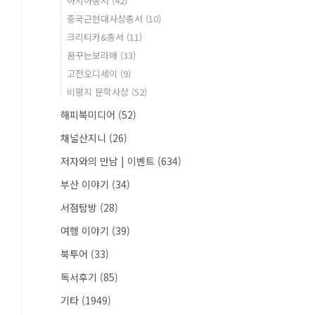
아시아총서
(42)
중국근현대사상총서
(10)
크리티카&총서
(11)
꿈꾸는보라매
(33)
고전오디세이
(9)
비평지 문학사상
(52)
해피북미디어
(52)
채널산지니
(26)
저자와의 만남 | 이벤트
(634)
부산 이야기
(34)
서점탐방
(28)
여행 이야기
(39)
북투어
(33)
독서후기
(85)
기타
(1949)