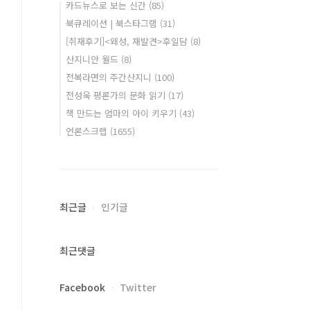
카드뉴스로 보는 신간
(85)
북큐레이션 | 북스타그램
(31)
[취재후기]<왜성, 재발견>후일담
(8)
산지니안 월드
(8)
전복라면의 주간산지니
(100)
전성욱 평론가의 문화 읽기
(17)
책 만드는 엄마의 아이 키우기
(43)
언론스크랩
(1655)
최근글
인기글
최근댓글
Facebook
Twitter