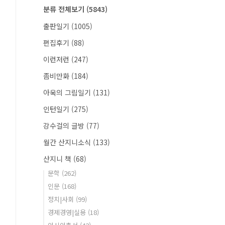
분류 전체보기
(5843)
출판일기
(1005)
편집후기
(88)
이런저런
(247)
좀비만화
(184)
아욱의 그림일기
(131)
인턴일기
(275)
강수걸의 글방
(77)
월간 산지니소식
(133)
산지니 책
(68)
문학
(262)
인문
(168)
정치|사회
(99)
경제경영|실용
(18)