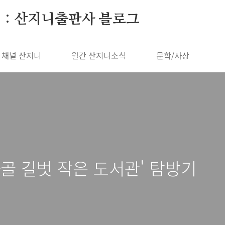
 : 산지니출판사 블로그
채널 산지니
월간 산지니소식
문학/사상
하골 길벗 작은 도서관' 탐방기