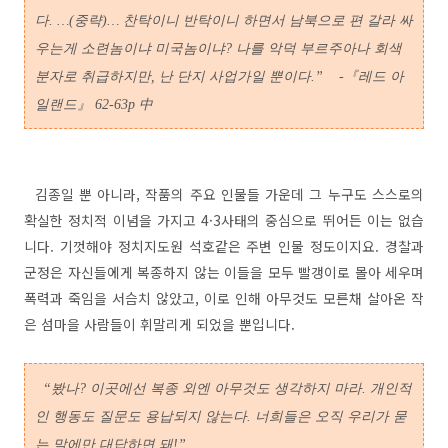
다. …(중략)
…
찬탁이니 반탁이니 하면서 남북으로 편 갈라 싸
우는게 소련놈이냐 미국놈이냐?
나를 악덕 부르주아나 회색
분자로 취급하지만, 난 단지 사업가일 뿐이다.
”
-『레드 아
일랜드』
62-63p 中
김종일 뿐 아니라, 작품의 주요 인물들 가운데 그 누구도 스스로의
확실한 정치적 이념을 가지고 4·3사태의 중심으로 뛰어든 이는 없습
니다. 기껏해야 정치지도원 석호같은 주변 인물 정도이지요. 경찰과
군정은 자신들에게 복종하지 않는 이들을 모두 빨갱이로 몰아 세우며
폭력과 죽임을 서슴치 않았고, 이로 인해 아무것도 모른채 살아온 작
은 섬마을 사람들이 휘말리게 되었을 뿐입니다.
“봤나? 이곳에선 복종 외엔 아무것도 생각하지 마라. 개인적
인 행동도 질문도 용납되지 않는다. 너희들은 오직 우리가 묻
는 말에만 대답하면 돼!”