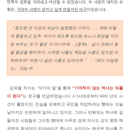
한쪽의 잘못을 가려내고 비난할 수 없었습니다. 두 사람의 대치된 상
황은,
각자의 사정이 얽히고 설켜 만들어진 비극
이었습니다.
“중요한 건 지금의 세상이 잘못됐단 거우다……. 게메 이렇
게 행동하고 있주.
여기서 죽도록 맞으멍 속느니 희망을 가지
멍 싸우는 게 더 좋은 거 아니우꽈.
…
(중략
)…
살기 위해서 총
을 들었을 뿐이우다. 시작헌 사름도 책임질 사름도 없으멍 어
떡하우꽈? 하멘 나 같은 사름도 있어야주.
”
-『레드 아일랜
드
』
329
p 中
김유철 작가는
‘
작가의 말
’
을 통해
“기억하지 않는 역사는 되풀
이 된다”
는 문구를 언급하였습니다. 4·3사태로부터 60여 년의 시
간이 흘렀지만, 진실을 은폐하고 국민을 억압하려는 행태는 오늘
날까지도 빈번하게 일어나고 있지요. 그러나 반복되는 역사에 길
들여진 사람들은 그러한 행태에 아무런 경계 의식도 갖지 못한 채
권력의 희생양이 되어버리곤 합니다. 심지어는 왜곡된 역사를 진