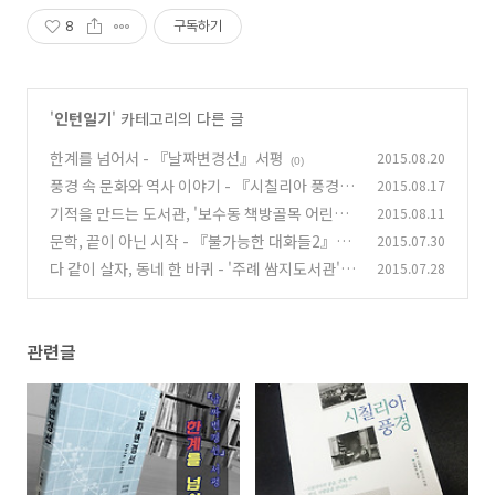
8
구독하기
'
인턴일기
' 카테고리의 다른 글
한계를 넘어서 - 『날짜변경선』서평
2015.08.20
(0)
풍경 속 문화와 역사 이야기 - 『시칠리아 풍경』
2015.08.17
서평
기적을 만드는 도서관, '보수동 책방골목 어린이
2015.08.11
(0)
도서관'
문학, 끝이 아닌 시작 - 『불가능한 대화들2』서
2015.07.30
(2)
평
다 같이 살자, 동네 한 바퀴 - '주례 쌈지도서관'을
2015.07.28
(4)
다녀와서
(9)
관련글