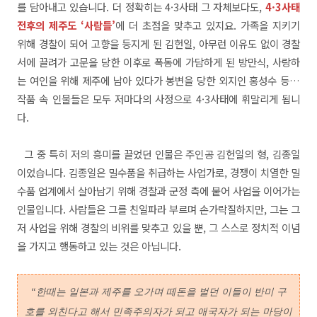
를 담아내고 있습니다. 더 정확히는 4·3사태 그 자체보다도,
4·3사태
전후의 제주도 ‘사람들’
에 더 초점을 맞추고 있지요. 가족을 지키기
위해 경찰이 되어 고향을 등지게 된 김헌일, 아무런 이유도 없이 경찰
서에 끌려가 고문을 당한 이후로 폭동에 가담하게 된 방만식, 사랑하
는 여인을 위해 제주에 남아 있다가 봉변을 당한 외지인 홍성수 등…
작품 속 인물들은 모두 저마다의 사정으로 4·3사태에 휘말리게 됩니
다.
그 중 특히 저의 흥미를 끌었던 인물은 주인공 김헌일의 형, 김종일
이었습니다. 김종일은 밀수품을 취급하는 사업가로, 경쟁이 치열한 밀
수품 업계에서 살아남기 위해 경찰과 군정 측에 붙어 사업을 이어가는
인물입니다. 사람들은 그를 친일파라 부르며 손가락질하지만, 그는 그
저 사업을 위해 경찰의 비위를 맞추고 있을 뿐, 그 스스로 정치적 이념
을 가지고 행동하고 있는 것은 아닙니다.
“
한때는 일본과 제주를 오가며 떼돈을 벌던 이들이 반미 구
호를 외친다고 해서 민족주의자가 되고 애국자가 되는 마당이