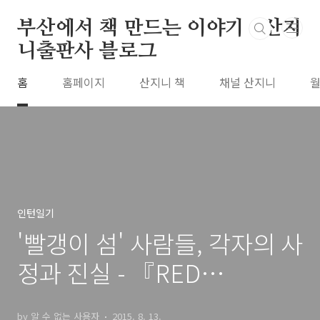
본문 바로가기
부산에서 책 만드는 이야기 : 산지
니출판사 블로그
홈
홈페이지
산지니 책
채널 산지니
월
인턴일기
'빨갱이 섬' 사람들, 각자의 사
정과 진실 - 『RED
ISLAND』서평
by 알 수 없는 사용자
2015. 8. 13.