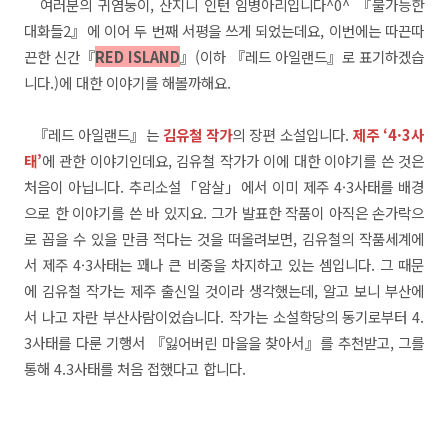
여러분의 귀염둥이, 산지니 인턴 임병아리입니다^0^ 『불가능한
대화들2』에 이어 두 번째 서평을 쓰게 되었는데요, 이번에는 따끈따
끈한 신간『
RED ISLAND
』(이하 『레드 아일랜드』로 표기하겠습
니다.)에 대한 이야기를 해볼까해요.
『레드 아일랜드』는
김유철 작가
의 장편 소설입니다.
제주 ‘4·3사
태’
에 관한 이야기인데요, 김유철 작가가 이에 대한 이야기를 쓴 것은
처음이 아닙니다. 추리소설「암살」에서 이미 제주 4·3사태를 배경
으로 한 이야기를 쓴 바 있지요. 그가 발표한 작품이 아직은 손가락으
로 꼽을 수 있을 만큼 적다는 것을 떠올려보면, 김유철의 작품세계에
서 제주 4·3사태는 꽤나 큰 비중을 차지하고 있는 셈입니다. 그 때문
에 김유철 작가는 제주 출신일 것이라 생각했는데, 알고 보니 부산에
서 나고 자란 부산사람이었습니다. 작가는 소설학당의 동기로부터 4.
3사태를 다룬 기행서 『잃어버린 마을을 찾아서』를 추천받고, 그를
통해 4.3사태를 처음 접했다고 합니다.