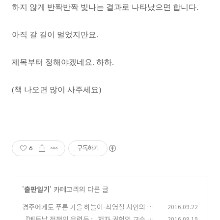
하지 않게 반짝반짝 빛나는
결과로 나타났으면 합니다.
아직 갈 길이 멀었지만요.
제목부터 정해야겠네요. 하하.
(책 나오면 많이 사주세요)
6
구독하기
'
출판일기
' 카테고리의 다른 글
경주에게도 푸른 가을 하늘이-최영철 시인의 시
2016.09.22
「가을」
『베트남 전쟁의 유령들』 저자 권헉익 교수 경
2016.09.19
(1)