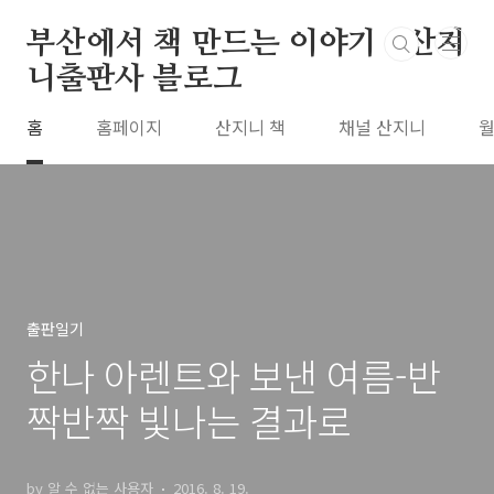
본문 바로가기
부산에서 책 만드는 이야기 : 산지
니출판사 블로그
홈
홈페이지
산지니 책
채널 산지니
월
출판일기
한나 아렌트와 보낸 여름-반
짝반짝 빛나는 결과로
by 알 수 없는 사용자
2016. 8. 19.