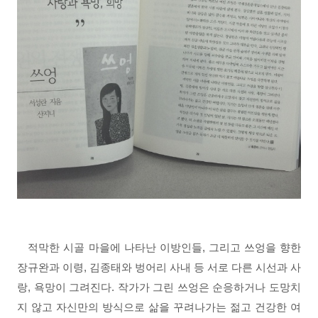
적막한 시골 마을에 나타난 이방인들, 그리고 쓰엉을 향한
장규완과 이령, 김종태와 벙어리 사내 등 서로 다른 시선과 사
랑, 욕망이 그려진다. 작가가 그린 쓰엉은 순응하거나 도망치
지 않고 자신만의 방식으로 삶을 꾸려나가는 젊고 건강한 여