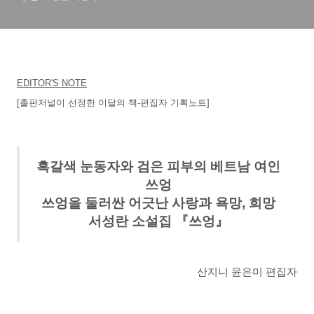
EDITOR'S NOTE
[출판저널이 선정한 이달의 책-편집자 기획노트]
흑갈색 눈동자와 검은 피부의 베트남 여인
쓰엉
쓰엉을 둘러싼 어긋난 사랑과 욕망, 희망
서성란
소설집 『쓰엉
』
산지니 윤은미 편집자