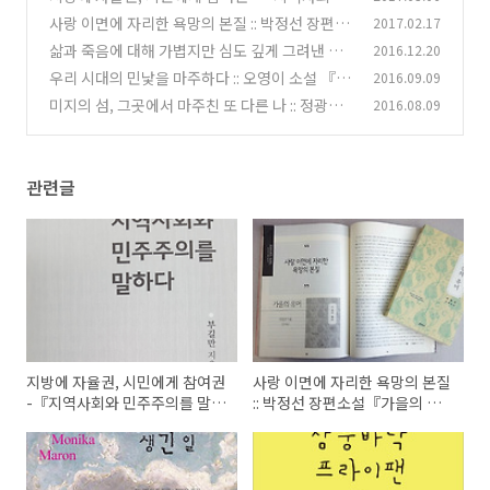
민주주의를 말하다』서평
사랑 이면에 자리한 욕망의 본질 :: 박정선 장편소
2017.02.17
(2)
설『가을의 유머』
삶과 죽음에 대해 가볍지만 심도 깊게 그려낸 작
2016.12.20
(0)
품 -『올가의 장례식날 생긴 일』 모니카 마론 지
우리 시대의 민낯을 마주하다 :: 오영이 소설 『독
2016.09.09
음/정인모 옮김
일산 삼중바닥 프라이팬』
(0)
미지의 섬, 그곳에서 마주친 또 다른 나 :: 정광모
2016.08.09
(2)
소설 『토스쿠』
(4)
관련글
지방에 자율권, 시민에게 참여권
사랑 이면에 자리한 욕망의 본질
-『지역사회와 민주주의를 말하
:: 박정선 장편소설『가을의 유
다』서평
머』