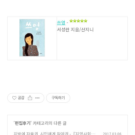
쓰엉
-
서성란 지음/산지니
공감
구독하기
'
편집후기
' 카테고리의 다른 글
지방에 자율권, 시민에게 참여권 -『지역사회와
2017.03.06