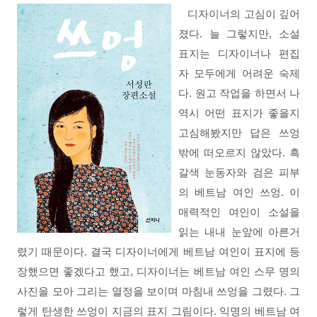
디자이너의 고심이 깊어
졌다. 늘 그렇지만, 소설
표지는 디자이너나 편집
자 모두에게 어려운 숙제
다. 원고 작업을 하면서 나
역시 어떤 표지가 좋을지
고심해봤지만 답은 쓰엉
밖에 떠오르지 않았다. 흑
갈색 눈동자와 검은 피부
의 베트남 여인 쓰엉. 이
매력적인 여인이 소설을
읽는 내내 눈앞에 아른거
렸기 때문이다.
결국 디자이너에게 베트남 여인이 표지에 등
장했으면 좋겠다고 했고, 디자이너는 베트남 여인 스무 명의
사진을 모아 그리는 열정을 보이며 마침내 쓰엉을 그렸다. 그
렇게 탄생한 쓰엉이 지금의 표지 그림이다. 익명의 베트남 여