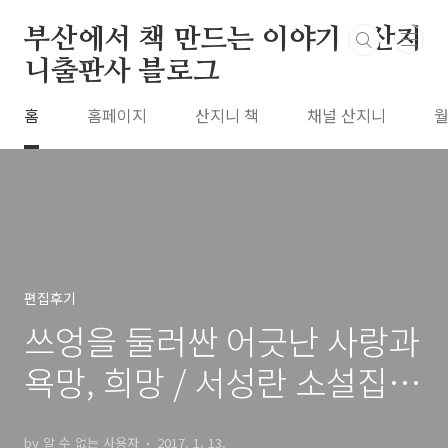
본문 바로가기
부산에서 책 만드는 이야기 : 산지
니출판사 블로그
홈
홈페이지
산지니 책
채널 산지니
월
편집후기
쓰엉을 둘러싼 어긋난 사랑과
욕망, 희망 / 서성란 소설집
『쓰엉』
by 알 수 없는 사용자
2017. 1. 13.