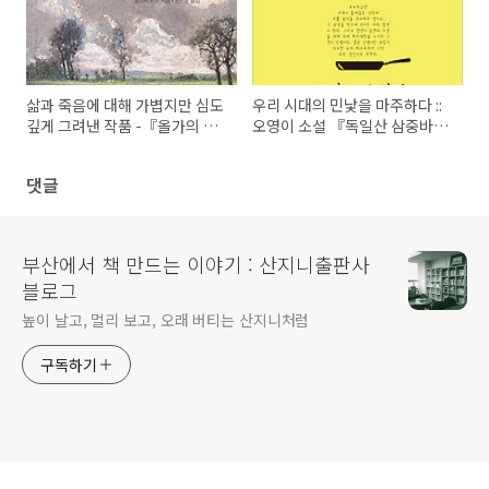
삶과 죽음에 대해 가볍지만 심도
우리 시대의 민낯을 마주하다 ::
깊게 그려낸 작품 -『올가의 장
오영이 소설 『독일산 삼중바닥
례식날 생긴 일』 모니카 마론
프라이팬』
지음/정인모 옮김
댓글
부산에서 책 만드는 이야기 : 산지니출판사
블로그
높이 날고, 멀리 보고, 오래 버티는 산지니처럼
구독하기