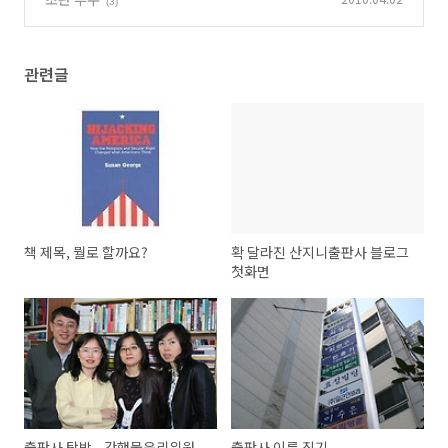
(3)
관련글
책 제목, 뭘로 할까요?
확 달라진 산지니출판사 블로그
첫화면
출판사 탐방 - 간행물윤리위원
출판사 이름 짓기