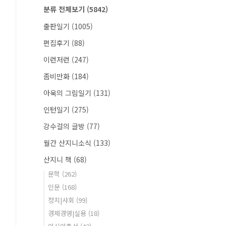
분류 전체보기
(5842)
출판일기
(1005)
편집후기
(88)
이런저런
(247)
좀비만화
(184)
아욱의 그림일기
(131)
인턴일기
(275)
강수걸의 글방
(77)
월간 산지니소식
(133)
산지니 책
(68)
문학
(262)
인문
(168)
정치|사회
(99)
경제경영|실용
(18)