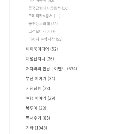
아시아총서
(42)
중국근현대사상총서
(10)
크리티카&총서
(11)
꿈꾸는보라매
(33)
고전오디세이
(9)
비평지 문학사상
(52)
해피북미디어
(52)
채널산지니
(26)
저자와의 만남 | 이벤트
(634)
부산 이야기
(34)
서점탐방
(28)
여행 이야기
(39)
북투어
(33)
독서후기
(85)
기타
(1948)