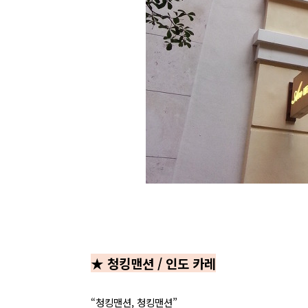
★ 청킹맨션 / 인도 카레
“청킹맨션, 청킹맨션”