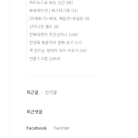
카드뉴스로 보는 신간
(85)
북큐레이션 | 북스타그램
(31)
[취재후기]<왜성, 재발견>후일담
(8)
산지니안 월드
(8)
전복라면의 주간산지니
(100)
전성욱 평론가의 문화 읽기
(17)
책 만드는 엄마의 아이 키우기
(43)
언론스크랩
(1654)
최근글
인기글
최근댓글
Facebook
Twitter