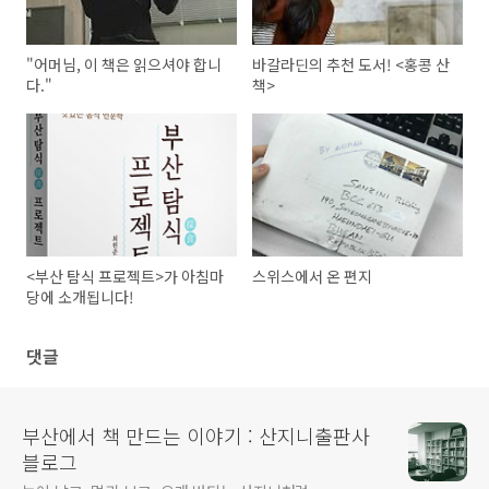
"어머님, 이 책은 읽으셔야 합니
바갈라딘의 추천 도서! <홍콩 산
다."
책>
<부산 탐식 프로젝트>가 아침마
스위스에서 온 편지
당에 소개됩니다!
댓글
부산에서 책 만드는 이야기 : 산지니출판사
블로그