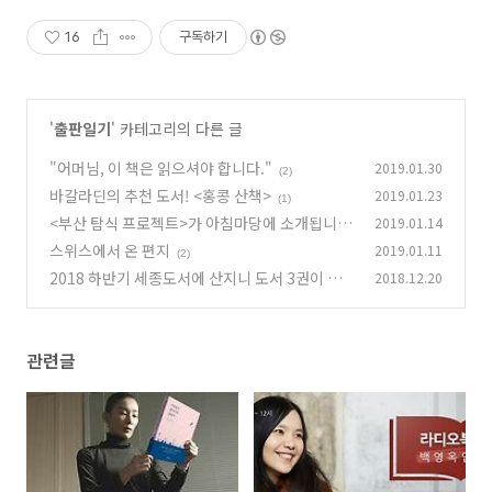
16
구독하기
'
출판일기
' 카테고리의 다른 글
"어머님, 이 책은 읽으셔야 합니다."
2019.01.30
(2)
바갈라딘의 추천 도서! <홍콩 산책>
2019.01.23
(1)
<부산 탐식 프로젝트>가 아침마당에 소개됩니
2019.01.14
다!
스위스에서 온 편지
2019.01.11
(0)
(2)
2018 하반기 세종도서에 산지니 도서 3권이 선
2018.12.20
정되었습니다
(1)
관련글