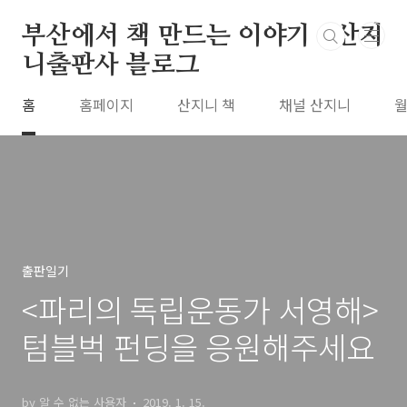
본문 바로가기
부산에서 책 만드는 이야기 : 산지
니출판사 블로그
홈
홈페이지
산지니 책
채널 산지니
월
출판일기
<파리의 독립운동가 서영해>
텀블벅 펀딩을 응원해주세요
by 알 수 없는 사용자
2019. 1. 15.