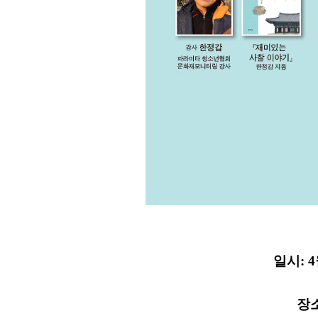
일시: 4
장소