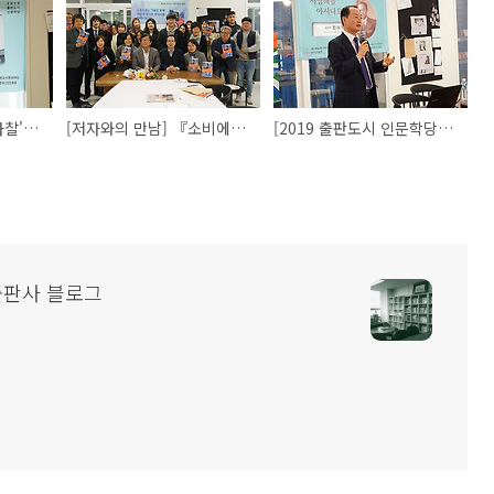
그 '사찰' 아니고 이 '사찰'입니다! [2019 출판도시 인문학당] <사찰, 아는 만큼 보인다 >
[저자와의 만남] 『소비에트 러시아의 신체문화와 스포츠』저자, 박원용 교수님과의 만남
[2019 출판도시 인문학당]『파리의 독립운동가 서영해』의 저자 정상천 작가님과의 만남
출판사 블로그