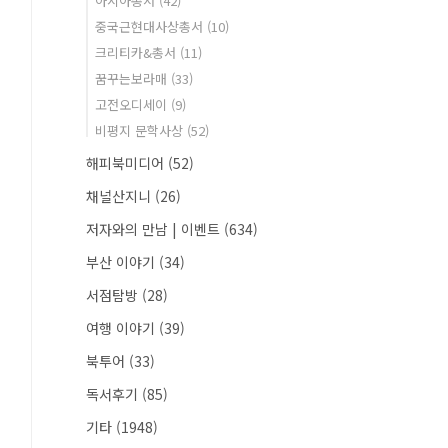
아시아총서
(42)
중국근현대사상총서
(10)
크리티카&총서
(11)
꿈꾸는보라매
(33)
고전오디세이
(9)
비평지 문학사상
(52)
해피북미디어
(52)
채널산지니
(26)
저자와의 만남 | 이벤트
(634)
부산 이야기
(34)
서점탐방
(28)
여행 이야기
(39)
북투어
(33)
독서후기
(85)
기타
(1948)