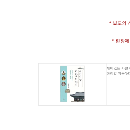
* 별도의
* 현장
재미있는 사찰
한정갑 지음/