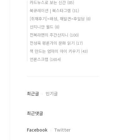
카드뉴스로 보는 신간
(85)
북큐레이션 | 북스타그램
(31)
[취재후기]<왜성, 재발견>후일담
(8)
산지니안 월드
(8)
전복라면의 주간산지니
(100)
전성욱 평론가의 문화 읽기
(17)
책 만드는 엄마의 아이 키우기
(43)
언론스크랩
(1654)
최근글
인기글
최근댓글
Facebook
Twitter