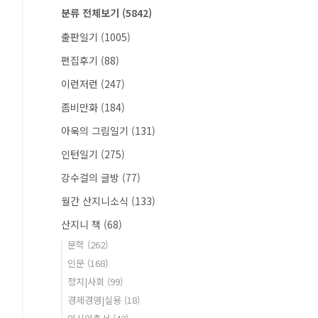
분류 전체보기
(5842)
출판일기
(1005)
편집후기
(88)
이런저런
(247)
좀비만화
(184)
아욱의 그림일기
(131)
인턴일기
(275)
강수걸의 글방
(77)
월간 산지니소식
(133)
산지니 책
(68)
문학
(262)
인문
(168)
정치|사회
(99)
경제경영|실용
(18)