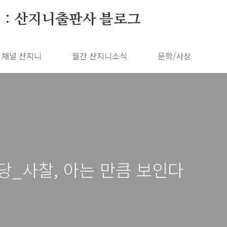
 : 산지니출판사 블로그
채널 산지니
월간 산지니소식
문학/사상
당_사찰, 아는 만큼 보인다