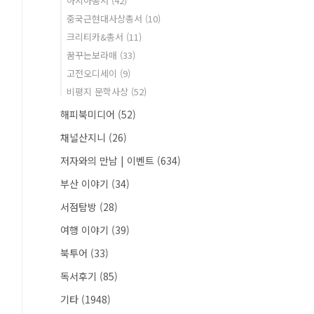
아시아총서
(42)
중국근현대사상총서
(10)
크리티카&총서
(11)
꿈꾸는보라매
(33)
고전오디세이
(9)
비평지 문학사상
(52)
해피북미디어
(52)
채널산지니
(26)
저자와의 만남 | 이벤트
(634)
부산 이야기
(34)
서점탐방
(28)
여행 이야기
(39)
북투어
(33)
독서후기
(85)
기타
(1948)