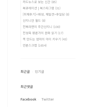
카드뉴스로 보는 신간
(85)
북큐레이션 | 북스타그램
(31)
[취재후기]<왜성, 재발견>후일담
(8)
산지니안 월드
(8)
전복라면의 주간산지니
(100)
전성욱 평론가의 문화 읽기
(17)
책 만드는 엄마의 아이 키우기
(43)
언론스크랩
(1654)
최근글
인기글
최근댓글
Facebook
Twitter