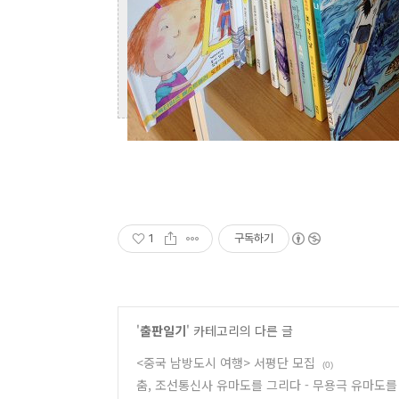
1
구독하기
'
출판일기
' 카테고리의 다른 글
<중국 남방도시 여행> 서평단 모집
(0)
춤, 조선통신사 유마도를 그리다 - 무용극 유마도를