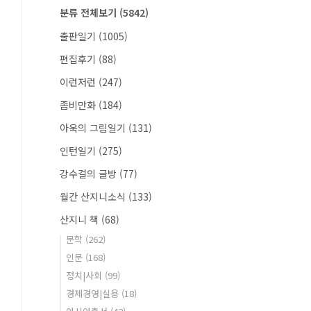
분류 전체보기
(5842)
출판일기
(1005)
편집후기
(88)
이런저런
(247)
좀비만화
(184)
아욱의 그림일기
(131)
인턴일기
(275)
강수걸의 글방
(77)
월간 산지니소식
(133)
산지니 책
(68)
문학
(262)
인문
(168)
정치|사회
(99)
경제경영|실용
(18)