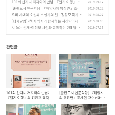
101회 산지니 저자와의 만남: 『일기 여행』의
2019.09.17
김창호 역자
[출판도시 인문학당] 『해양사의 명장면』조세
2019.08.22
(1)
현 교수님과의 만남
우리 시대의 소설과 소설가의 일 - 정광모 작가와
2019.08.07
(0)
함께하는 월요일에 만나는 문학과 비평 3회
[행사알림]<책과 역사가 함께하는 시간> 역사책
2019.08.05
(0)
방 강연신청 - 『파리의 독립운동가 서영해』작
시 쓰는 신체-이정모 시인과 함께하는 2회 월요일
2019.07.18
가 정상천
에 만나는 문학과 비평
(0)
(0)
관련글
101회 산지니 저자와의 만남:
[출판도시 인문학당] 『해양사
『일기 여행』의 김창호 역자
의 명장면』조세현 교수님과의
만남