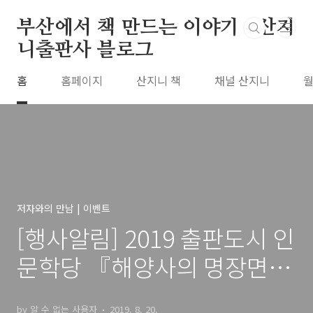
본문 바로가기
부산에서 책 만드는 이야기 : 산지
니출판사 블로그
홈
홈페이지
산지니 책
채널 산지니
월
저자와의 만남 | 이벤트
[행사알림] 2019 출판도시 인
문학당 『해양사의 명장면』
조세현 저자 강연
by 알 수 없는 사용자
2019. 8. 20.