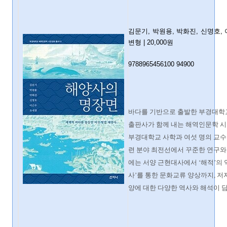
김문기, 박원용, 박화진, 신명호,
변형
| 20
,000
원
9788965456100 94900
바다를 기반으로 출발한 부경대학
출판사가 함께 내는 해역인문학 시민
부경대학교 사학과 여섯 명의 교수는
련 분야 최전선에서 꾸준한 연구와 
에는 서양 근현대사에서 ‘해적’의 
사’를 통한 문화교류 양상까지, 저
양에 대한 다양한 역사와 해석이 담