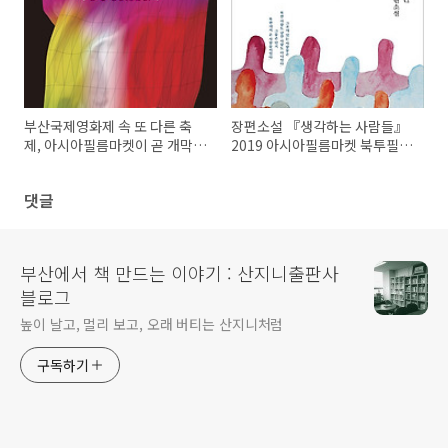
부산국제영화제 속 또 다른 축
장편소설 『생각하는 사람들』
제, 아시아필름마켓이 곧 개막합
2019 아시아필름마켓 북투필름
니다
선정
댓글
부산에서 책 만드는 이야기 : 산지니출판사
블로그
높이 날고, 멀리 보고, 오래 버티는 산지니처럼
구독하기