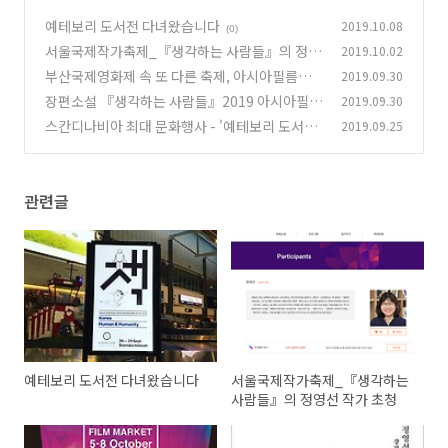
예테보리 도서전 다녀왔습니다
2019.10.08
(0)
서울국제작가축제_『생각하는 사람들』의 정영
2019.10.02
선 작가 초청
부산국제영화제 속 또 다른 축제, 아시아필름마
2019.09.30
(1)
켓이 곧 개막합니다
장편소설 『생각하는 사람들』2019 아시아필름
2019.09.30
(0)
마켓 북투필름 선정
스칸디나비아 최대 문화행사 - '예테보리 도서
2019.09.25
(0)
전'에 갑니다
(0)
관련글
예테보리 도서전 다녀왔습니다
서울국제작가축제_『생각하는
사람들』의 정영선 작가 초청