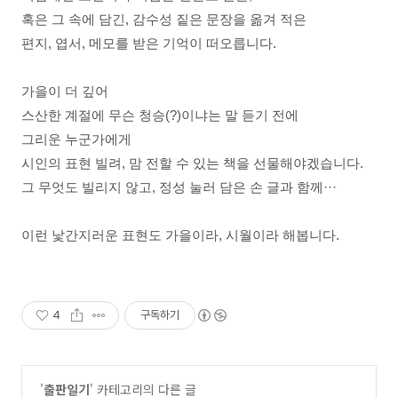
혹은 그 속에 담긴,
감수성 짙은 문장을 옮겨 적은
편지
,
엽서
,
메모를 받은 기억이 떠오릅니다
.
가을이 더 깊어
스산한 계절에 무슨 청승
(?)
이냐는 말 듣기 전에
그리운 누군가에게
시인의 표현 빌려
,
맘 전할 수 있는 책을 선물해야겠습니다
.
그 무엇도 빌리지 않고
,
정성 눌러 담은 손 글과 함께···
이런 낯간지러운 표현도 가을이라
,
시월이라 해봅니다
.
4
구독하기
'
출판일기
' 카테고리의 다른 글