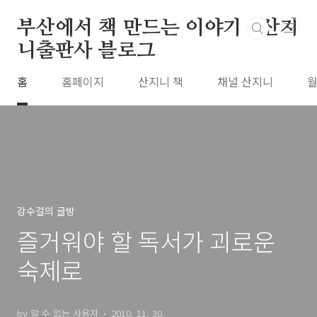
본문 바로가기
부산에서 책 만드는 이야기 : 산지
니출판사 블로그
홈
홈페이지
산지니 책
채널 산지니
월
강수걸의 글방
즐거워야 할 독서가 괴로운
숙제로
by 알 수 없는 사용자
2010. 11. 30.