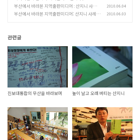
부산에서 바라본 지역출판미디어 : 산지니 사례
2010.06.04
(2)
부산에서 바라본 지역출판미디어: 산지니 사례
2010.06.03
(0)
(1)
(4)
관련글
진보대통합의 무산을 바라보며
높이 날고 오래 버티는 산지니