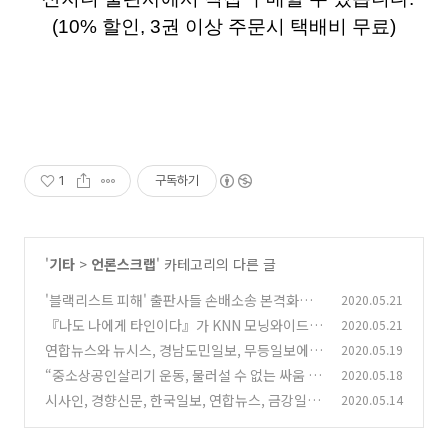
(10% 할인, 3권 이상 주문시 택배비 무료)
1
구독하기
'
기타
>
언론스크랩
' 카테고리의 다른 글
'블랙리스트 피해' 출판사들 손배소송 본격화…2
2020.05.21
년여만
『나도 나에게 타인이다』가 KNN 모닝와이드
2020.05.21
(0)
'오늘의 책'에 소개되었어요~
연합뉴스와 뉴시스, 경남도민일보, 무등일보에
2020.05.19
(0)
산지니 청소년소설 『지옥만세』가 소개되었습
“중소상공인살리기 운동, 물러설 수 없는 싸움 그
2020.05.18
니다.
13년의 기록...”
(0)
시사인, 경향신문, 한국일보, 연합뉴스, 금강일
2020.05.14
(0)
보, 더스쿠프에 『빅브라더에 맞서는 중국 여성
들』이 소개되었습니다!
(0)