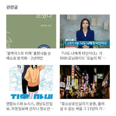
관련글
'블랙리스트 피해' 출판사들 손
『나도 나에게 타인이다』가
배소송 본격화…2년여만
KNN 모닝와이드 '오늘의 책'에
소개되었어요~
연합뉴스와 뉴시스, 경남도민일
“중소상공인살리기 운동, 물러
보, 무등일보에 산지니 청소년소
설 수 없는 싸움 그 13년의 기
설 『지옥만세』가 소개되었습
록...”