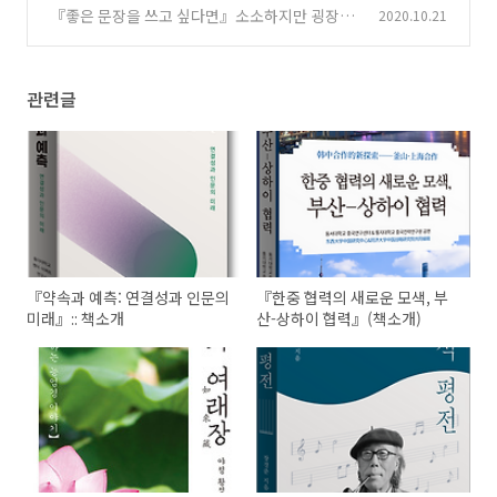
―『한형석 평전』(책소개)
『좋은 문장을 쓰고 싶다면』소소하지만 굉장한
2020.10.21
(0)
우리말 맞춤법 이야기 :: 책 소개
(0)
관련글
『약속과 예측: 연결성과 인문의
『한중 협력의 새로운 모색, 부
미래』:: 책소개
산-상하이 협력』(책소개)