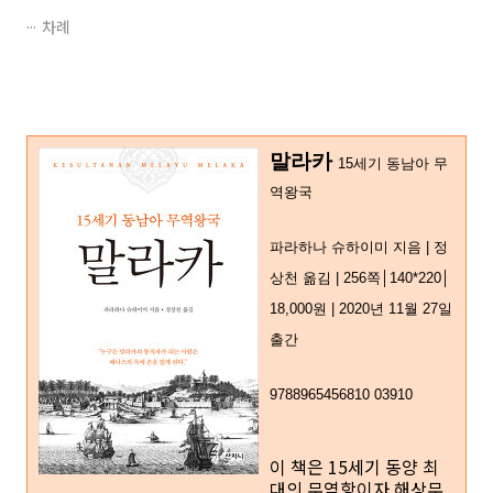
차례
말라카
15세기 동남아 무
역왕국
파라하나 슈하이미 지음 | 정
상천 옮김 | 256쪽│140*220
│
18,000원 | 2020년 11월 27일
출간
9788965456810 03910
이 책은 15세기 동양 최
대의 무역항이자 해상무