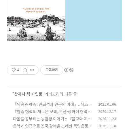
4
구독하기
'
산지니 책
>
인문
' 카테고리의 다른 글
『약속과 예측: 연결성과 인문의 미래』:: 책소개
2021.01.06
『한중 협력의 새로운 모색, 부산-상하이 협력』
2020.12.17
(0)
(책소개)
마음을 공부하는 능엄경 이야기 :: 『불교와 여래
2020.11.23
(0)
장』(책소개)
음악과 연극으로 조국 광복을 노래한 독립운동가
2020.11.18
(0)