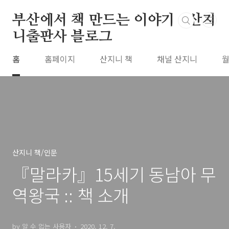
본문 바로가기
부산에서 책 만드는 이야기 : 산지
니출판사 블로그
홈
홈페이지
산지니 책
채널 산지니
월
산지니 책/인문
『말라카』15세기 동남아 무
역왕국 :: 책 소개
by 알 수 없는 사용자
2020. 12. 7.