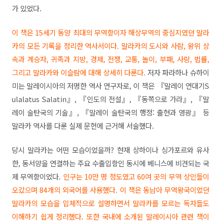
가 있었다.
이 책은 15세기 동양 최대의 무역항이자 해상무역의 중심지였던 말라
카의 모든 기록을 정리한 역사서이다. 말라카의 도시와 사람, 왕위 상
속과 계승자, 귀족과 지방, 경제, 전쟁, 교통, 놀이, 부패, 사랑, 법률,
그리고 말라카와 이슬람에 대해 상세히 다룬다.
저자 파라하나 슈하이
미는 말레이시아의 저명한 역사 연구자로, 이 책은 『말레이 연대기S
ulalatus Salatin』, 『인도의 전설』, 『동쪽으로 가라』, 『말
레이 술탄국의 기술』, 『말레이 술탄국의 행정: 출현과 영광』 등
말라카 역사를 다룬 실제 문헌에 근거해 서술했다.
당시 말라카는 어떤 모습이었을까? 현재 상하이나 싱가포르와 유사
한, 동서양을 연결하는 주요 수출입항인 동시에 베니스에 비견되는 국
제 무역항이었다.
인구는 10만 명 정도였고 60여 곳의 무역 상인들이
오갔으며 84개의 외국어를 사용했다. 이 책은 동남아 무역왕국이었던
말라카의 모습을 입체적으로 설명하면서 말라카를 모르는 독자들도
이해하기 쉽게 정리했다. 또한 국내에 소개된 말레이시아 관련 책이